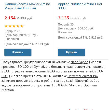
Аминокислоты Maxler Amino
Applied Nutrition Amino Fuel
Magic Fuel 1000 мл
390 г
2 154
3 135
руб.
руб.
Порций: 30
1
Цена порции: 104.50 руб.
Порций: 22
В наличии
Цена порции: 97.91 руб.
Цена со скидкой 7%: 2 916 руб.
В наличии
Цена со скидкой 7%: 2 003 руб.
Купить
Купить
Популярное:
Предтренировочный комплекс
Nano Vapor
. | Изолят
протеина
ISO 100
от Dymatize с большим количеством аминоксилот
BCAA. | Лучшие аминоксилоты BCAA по отзывам покупателей:
BCAA-
PRO
. | Долгое время витаминный комплекс
Universal Animal Pak
занимает первую строчку в рейтингах продаж! | Широкий выбор
вкусов сывороточного протеина
100% Gold Standard
Optimum
Nutrition.