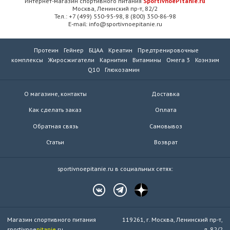
Интернет-магазин спортивного питания
SportivnoePitanie.ru
Москва, Ленинский пр-т, 82/2
Тел.: +7 (499) 550-95-98, 8 (800) 350-86-98
E-mail: info@sportivnoepitanie.ru
Протеин
Гейнер
БЦАА
Креатин
Предтренировочные
комплексы
Жиросжигатели
Карнитин
Витамины
Омега 3
Коэнзим
Q10
Глюкозамин
О магазине, контакты
Доставка
Как сделать заказ
Оплата
Обратная связь
Самовывоз
Статьи
Возврат
sportivnoepitanie.ru в социальных сетях:
Магазин спортивного питания
119261, г. Москва, Ленинский пр-т,
sportivnoe
pitanie
.ru
д. 82/2