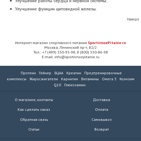
Улучшение работы сердца и нервной системы;
Улучшение функции щитовидной железы.
Наверх
Интернет-магазин спортивного питания
SportivnoePitanie.ru
Москва, Ленинский пр-т, 82/2
Тел.: +7 (499) 550-95-98, 8 (800) 350-86-98
E-mail: info@sportivnoepitanie.ru
Протеин
Гейнер
БЦАА
Креатин
Предтренировочные
комплексы
Жиросжигатели
Карнитин
Витамины
Омега 3
Коэнзим
Q10
Глюкозамин
О магазине, контакты
Доставка
Как сделать заказ
Оплата
Обратная связь
Самовывоз
Статьи
Возврат