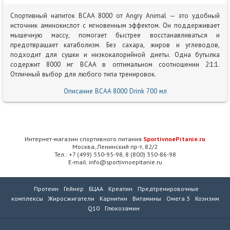
Спортивный напиток BCAA 8000 от Angry Animal — это удобный
источник аминокислот с мгновенным эффектом. Он поддерживает
мышечную массу, помогает быстрее восстанавливаться и
предотвращает катаболизм. Без сахара, жиров и углеводов,
подходит для сушки и низкокалорийной диеты. Одна бутылка
содержит 8000 мг BCAA в оптимальном соотношении 2:1:1.
Отличный выбор для любого типа тренировок.
Описание BCAA 8000 Drink 700 мл
Интернет-магазин спортивного питания
SportivnoePitanie.ru
Москва, Ленинский пр-т, 82/2
Тел.: +7 (499) 550-95-98, 8 (800) 350-86-98
E-mail: info@sportivnoepitanie.ru
Протеин
Гейнер
БЦАА
Креатин
Предтренировочные
комплексы
Жиросжигатели
Карнитин
Витамины
Омега 3
Коэнзим
Q10
Глюкозамин