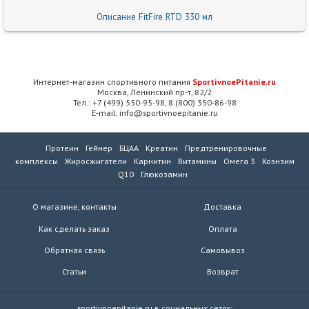
Описание FitFire RTD 330 мл
Интернет-магазин спортивного питания
SportivnoePitanie.ru
Москва, Ленинский пр-т, 82/2
Тел.: +7 (499) 550-95-98, 8 (800) 350-86-98
E-mail: info@sportivnoepitanie.ru
Протеин
Гейнер
БЦАА
Креатин
Предтренировочные
комплексы
Жиросжигатели
Карнитин
Витамины
Омега 3
Коэнзим
Q10
Глюкозамин
О магазине, контакты
Доставка
Как сделать заказ
Оплата
Обратная связь
Самовывоз
Статьи
Возврат
sportivnoepitanie.ru в социальных сетях: