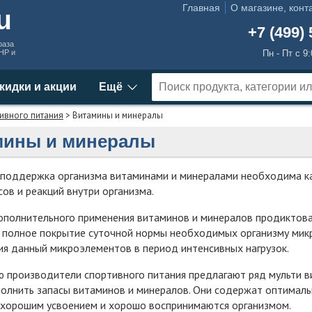
Главная
О магазине, конт
ru
+7 (499) 
раза
MHP и
Пн - Пт с 9
кидки и акции
Ещё
ивного питания
> Витамины и минералы
мины и минералы
 поддержка организма витаминами и минералами необходима к
сов и реакций внутри организма.
полнительного применения витаминов и минералов продиктова
 полное покрытие суточной нормы необходимых организму мик
я данный микроэлементов в период интенсивных нагрузок.
ю производители спортивного питания предлагают ряд мульти 
олнить запасы витаминов и минералов. Они содержат оптималь
 хорошим усвоением и хорошо воспринимаются организмом.