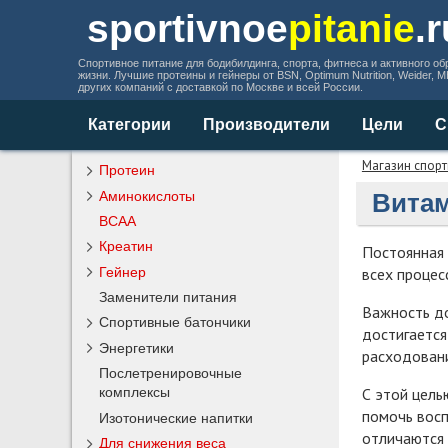
sportivnoe
pitanie
.
Спортивное питание для бодибилдинга, спорта, фитнеса и активного об
жизни. Лучшие протеины и гейнеры от BSN, Optimum Nutrition, Weider, 
других компаний с доставкой по Москве и всей России.
Категории
Производители
Цели
С
Магазин спорт
Протеин
Аминокислоты
Вита
BCAA
Креатин
Постоянная
всех процес
Гейнер
Заменители питания
Важность до
Спортивные батончики
достигается
Энергетики
расходовани
Послетренировочные
С этой цель
комплексы
помочь восп
Изотонические напитки
отличаются
Для снижения веса