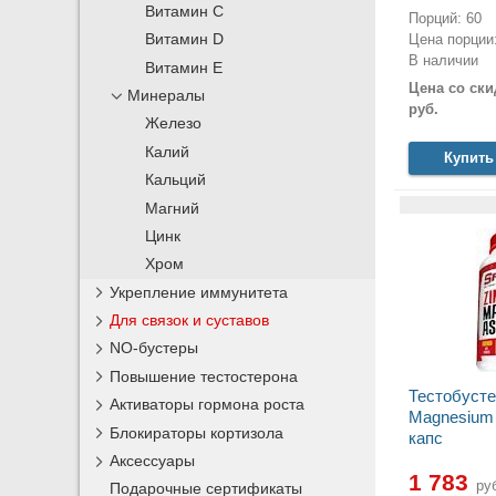
Витамин С
Порций: 60
Цена порции:
Витамин D
В наличии
Витамин Е
Цена со ски
Минералы
руб.
Железо
Калий
Купить
Кальций
Магний
Цинк
Хром
Укрепление иммунитета
Для связок и суставов
NO-бустеры
Повышение тестостерона
Тестобусте
Активаторы гормона роста
Magnesium 
Блокираторы кортизола
капс
Аксессуары
1 783
руб
Подарочные сертификаты