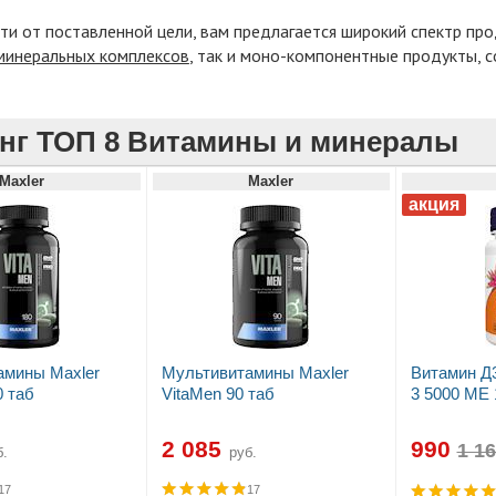
ти от поставленной цели, вам предлагается широкий спектр пр
минеральных комплексов
, так и моно-компонентные продукты, 
нг ТОП 8 Витамины и минералы
Maxler
Maxler
амины Maxler
Мультивитамины Maxler
Витамин Д
0 таб
VitaMen 90 таб
3 5000 МЕ 
2 085
990
.
руб.
17
17