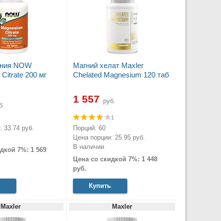
гния NOW
Магний хелат Maxler
Citrate 200 мг
Chelated Magnesium 120 таб
1 557
руб.
б.
1
 33.74 руб.
Порций: 60
Цена порции: 25.95 руб.
В наличии
дкой 7%: 1 569
Цена со скидкой 7%: 1 448
руб.
Купить
Maxler
Maxler