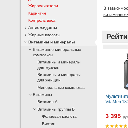
Жиросжигатели
В зависимос
Карнитин
витаминно-
Контроль веса
Антиоксиданты
Рейти
Жирные кислоты
Витамины и минералы
Витаминно-минеральные
комплексы
Витамины и минералы
для мужчин
Витамины и минералы
для женщин
Минеральные комплексы
Витамины
Мультивит
VitaMen 18
Витамин А
Витамины группы В
3 395
Фолиевая кислота
руб
Биотин