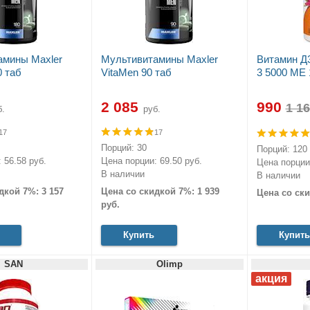
амины Maxler
Мультивитамины Maxler
Витамин Д
0 таб
VitaMen 90 таб
3 5000 МЕ 
2 085
990
.
руб.
17
17
Порций: 30
Порций: 120
 56.58 руб.
Цена порции: 69.50 руб.
Цена порции:
В наличии
В наличии
дкой 7%: 3 157
Цена со скидкой 7%: 1 939
Цена со ски
руб.
Купить
Купить
SAN
Olimp