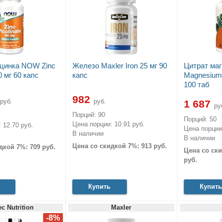
 цинка NOW Zinc
Железо Maxler Iron 25 мг 90
Цитрат ма
0 мг 60 капс
капс
Magnesium 
100 таб
982
руб.
руб.
1 687
ру
Порций: 90
Порций: 50
Цена порции: 10.91 руб.
 12.70 руб.
Цена порции:
В наличии
В наличии
Цена со скидкой 7%: 913 руб.
дкой 7%: 709 руб.
Цена со ски
руб.
Купить
Купить
ec Nutrition
Maxler