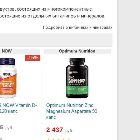
одуктов, состоящих из многокомпонентные
состоящие из отдельных
витаминов
и
минералов
.
Подробнее о витаминах и минералах
NOW
Optimum Nutrition
3 NOW Vitamin D-
Optimum Nutrition Zinc
120 капс
Magnesium Aspartate 90
капс
руб.
2 437
руб.
3