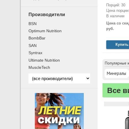
Порций: 30
Цена порции:
Производители
В наличии
Цена со ски
BSN
руб.
Optimum Nutrition
BombBar
Купить
SAN
Syntrax
Ultimate Nutrition
Популярные к
MuscleTech
Минералы
Все в