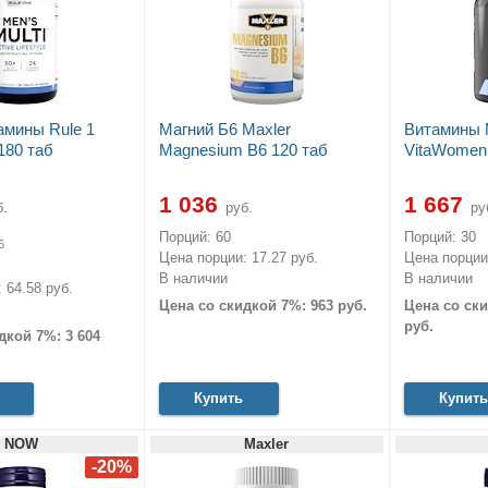
мины Rule 1
Магний Б6 Maxler
Витамины 
180 таб
Magnesium B6 120 таб
VitaWomen 
1 036
1 667
.
руб.
ру
Порций: 60
Порций: 30
6
Цена порции: 17.27 руб.
Цена порции:
В наличии
В наличии
 64.58 руб.
Цена со скидкой 7%: 963 руб.
Цена со ски
руб.
дкой 7%: 3 604
Купить
Купить
NOW
Maxler