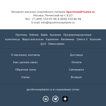
Интернет-магазин спортивного питания
SportivnoePitanie.ru
Москва, Ленинский пр-т, 82/2
Тел.: +7 (499) 550-95-98, 8 (800) 350-86-98
E-mail: info@sportivnoepitanie.ru
Протеин
Гейнер
БЦАА
Креатин
Предтренировочные
комплексы
Жиросжигатели
Карнитин
Витамины
Омега 3
Коэнзим
Q10
Глюкозамин
О магазине, контакты
Доставка
Как сделать заказ
Оплата
Обратная связь
Самовывоз
Статьи
Возврат
sportivnoepitanie.ru в социальных сетях: