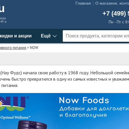
Главная
О магазине, конт
ru
+7 (499) 
раза
MHP и
Пн - Пт с 9
кидки и акции
Ещё
ивного питания
> NOW
(Нау Фудс) начала свою работу в 1968 году. Небольшой семей
очень быстро превратился в одну из самых известных и уважае
 питания.