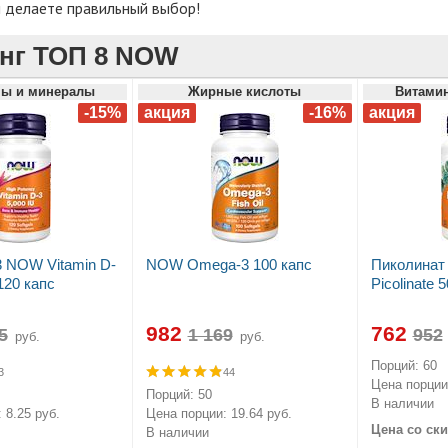
ы делаете правильный выбор!
нг ТОП 8 NOW
ы и минералы
Жирные кислоты
Витами
 NOW Vitamin D-
NOW Omega-3 100 капс
Пиколинат
120 капс
Picolinate 
982
762
руб.
руб.
Порций: 60
3
44
Цена порции:
Порций: 50
В наличии
 8.25 руб.
Цена порции: 19.64 руб.
Цена со ски
В наличии