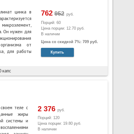
762
олинат цинка в
руб.
арактеризуется
Порций: 60
микроэлемент,
Цена порции: 12.70 руб.
а. Он нужен для
В наличии
кционирования
Цена со скидкой 7%: 709 руб.
организма от
ка, для работы
Купить
0 капс
2 376
 своем теле с
руб.
анные жиры
Порций: 120
ой системы и
Цена порции: 19.80 руб.
 воспалениями
В наличии
ышают защиту