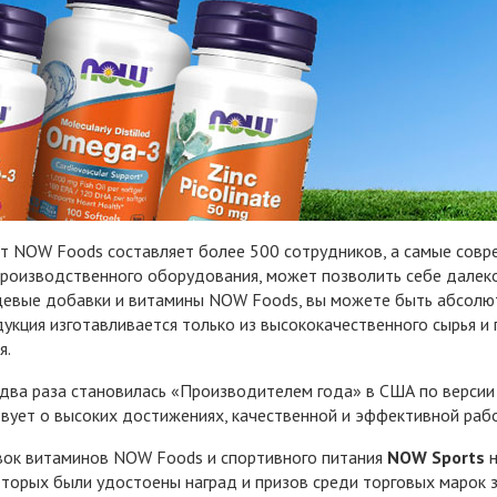
т NOW Foods составляет более 500 сотрудников, а самые сов
роизводственного оборудования, может позволить себе далеко
евые добавки и витамины NOW Foods, вы можете быть абсолютн
дукция изготавливается только из высококачественного сырья и
я.
ва раза становилась «Производителем года» в США по версии ж
вует о высоких достижениях, качественной и эффективной раб
вок витаминов NOW Foods и спортивного питания
NOW Sports
н
оторых были удостоены наград и призов среди торговых марок