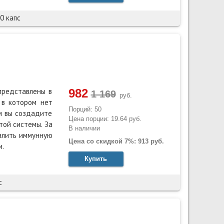
0 капс
982
представлены в
руб.
 в котором нет
Порций: 50
м вы создадите
Цена порции: 19.64 руб.
той системы. За
В наличии
силить иммунную
Цена со скидкой 7%: 913 руб.
и.
Купить
с