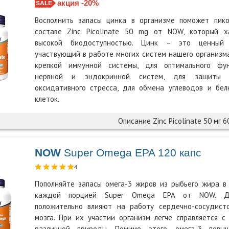
акция -20%
Восполнить запасы цинка в организме поможет пик
составе Zinc Picolinate 50 mg от NOW, который х
высокой биодоступностью. Цинк – это ценный 
участвующий в работе многих систем нашего организм
крепкой иммунной системы, для оптимального фун
нервной и эндокринной систем, для защиты 
оксидативного стресса, для обмена углеводов и бел
клеток.
Описание Zinc Picolinate 50 мг 6
NOW
Super Omega EPA 120 капс
4
Пополняйте запасы омега-3 жиров из рыбьего жира в
каждой порцией Super Omega EPA от NOW. Д
положительно влияют на работу сердечно-сосудист
мозга. При их участии организм легче справляется с
различной природы. Помимо этого, омега-3 пов