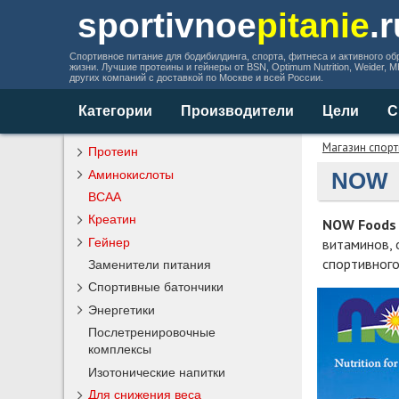
sportivnoe
pitanie
.
Спортивное питание для бодибилдинга, спорта, фитнеса и активного об
жизни. Лучшие протеины и гейнеры от BSN, Optimum Nutrition, Weider, 
других компаний с доставкой по Москве и всей России.
Категории
Производители
Цели
С
Магазин спорт
Протеин
Аминокислоты
NOW
BCAA
Креатин
NOW Foods
витаминов, 
Гейнер
спортивного
Заменители питания
Спортивные батончики
Энергетики
Послетренировочные
комплексы
Изотонические напитки
Для снижения веса