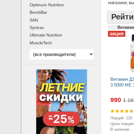
магазине, в
Optimum Nutrition
BombBar
Рейти
SAN
Syntrax
Витамин
Ultimate Nutrition
MuscleTech
Витамин Д3
3 5000 МЕ 
990
Порций: 120
Цена порции:
В наличии