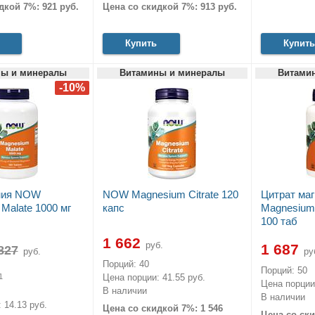
дкой 7%: 921 руб.
Цена со скидкой 7%: 913 руб.
Купить
Купить
ы и минералы
Витамины и минералы
Витами
ния NOW
NOW Magnesium Citrate 120
Цитрат ма
Malate 1000 мг
капс
Magnesium 
100 таб
1 662
руб.
1 687
руб.
ру
Порций: 40
Порций: 50
1
Цена порции: 41.55 руб.
Цена порции:
В наличии
В наличии
 14.13 руб.
Цена со скидкой 7%: 1 546
Цена со ски