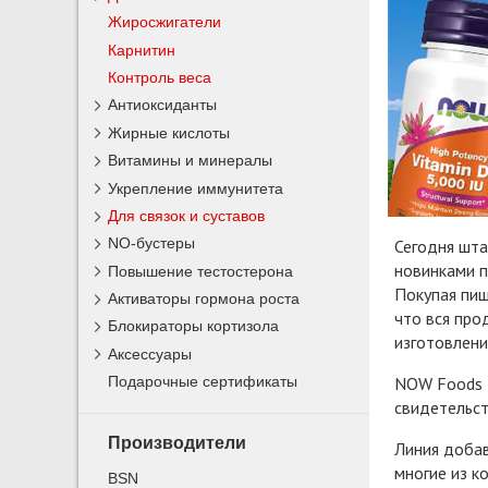
Жиросжигатели
Карнитин
Контроль веса
Антиоксиданты
Жирные кислоты
Витамины и минералы
Укрепление иммунитета
Для связок и суставов
NO-бустеры
Сегодня шта
новинками п
Повышение тестостерона
Покупая пищ
Активаторы гормона роста
что вся про
Блокираторы кортизола
изготовлени
Аксессуары
NOW Foods д
Подарочные сертификаты
свидетельст
Производители
Линия доба
многие из к
BSN