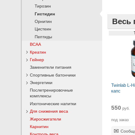
Тирозин
Гистидин
Весь 
Орнитин
Цистеин
Пептиды
BCAA
Креатин
Гейнер
Заменители питания
Спортивные батончики
Энергетики
Twinlab L-Hi
Послетренировочные
капс
комплексы
Изотонические напитки
550
руб.
Для снижения веса
Жиросжигатели
под заказ
Карнитин
Сообщи
Контроль веса