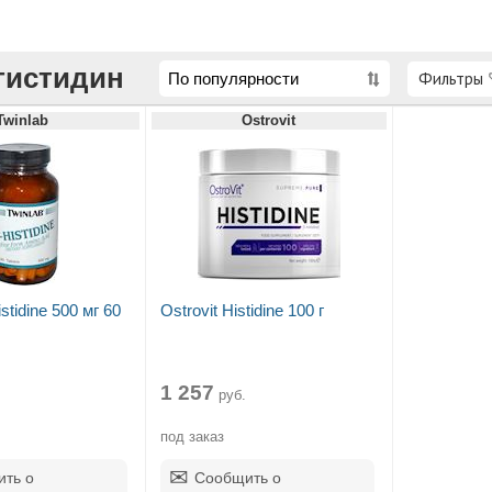
гистидин
Фильтры
Twinlab
Ostrovit
stidine 500 мг 60
Ostrovit Histidine 100 г
1 257
руб.
под заказ
ть о
Сообщить о