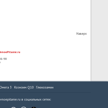
Наверх
ivnoePitanie.ru
-86-98
u
Омега 3
Коэнзим Q10
Глюкозамин
ivnoepitanie.ru в социальных сетях: