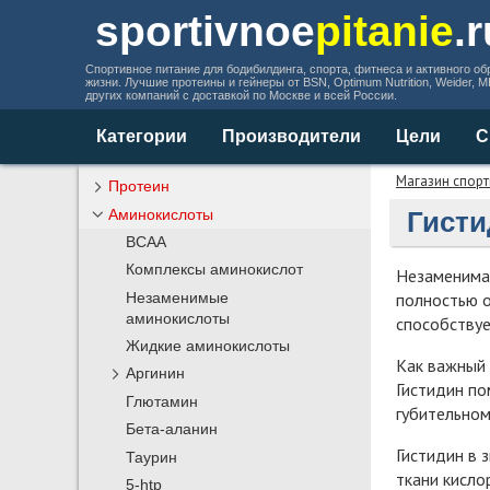
sportivnoe
pitanie
.
Спортивное питание для бодибилдинга, спорта, фитнеса и активного об
жизни. Лучшие протеины и гейнеры от BSN, Optimum Nutrition, Weider, 
других компаний с доставкой по Москве и всей России.
Категории
Производители
Цели
С
Магазин спорт
Протеин
Аминокислоты
Гисти
BCAA
Комплексы аминокислот
Незаменима
полностью о
Незаменимые
аминокислоты
способствуе
Жидкие аминокислоты
Как важный 
Аргинин
Гистидин по
Глютамин
губительном
Бета-аланин
Гистидин в 
Таурин
ткани кисло
5-htp