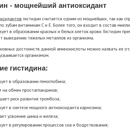
ин - мощнейший антиоксидант
оксидантов
гистидин считается одним из мощнейших, так как с
по зубам витаминам C и E. Более того, он входит в состав мие
вует в образовании красных и белых клеток крови. Гистидин пр
т выведению тяжелых металлов из организма.
новных достоинств данной аминокислоты можно назвать ее отл
 усваивается организмом.
ие гистидина:
вует в образовании гемоглобина;
т на обмен простагландинов;
шает риск развития тромбоза;
вует в синтезе мощного антиоксиданта карнозина;
ает усвоение цинка и железа;
вует в регулировании процессов сна и бодрствования;