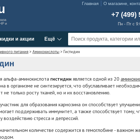
Главная
О магазине, конт
ru
+7 (499) 
раза
MHP и
Пн - Пт с 9
кидки и акции
Ещё
ивного питания
>
Аминокислоты
> Гистидин
дин
я альфа-аминокислота
гистидин
является одной из 20
аминоки
на в организме не синтезируется, что обуславливает необходи
т не только росту тканей, но и их восстановлению.
участник для образования карнозина он способствует улучшен
могает поддерживать иммунитет, а также способствует тому, 
у воздействию стресса и депрессий.
значительном количестве содержится в гемоглобине - важном 
родом.