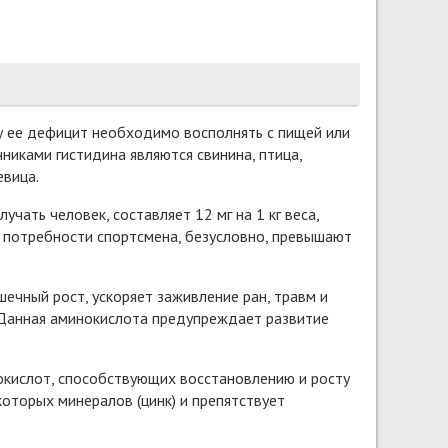
у ее дефицит необходимо восполнять c пищей или
иками гистидина являются свинина, птица,
евица.
ать человек, составляет 12 мг на 1 кг веса,
у потребности спортсмена, безусловно, превышают
ечный рост, ускоряет заживление ран, травм и
 Данная аминокислота предупреждает развитие
окислот, способствующих восстановлению и росту
оторых минералов (цинк) и препятствует