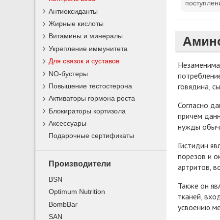
поступлен
Антиоксиданты
Жирные кислоты
Витамины и минералы
Амино
Укрепление иммунитета
Для связок и суставов
Незаменимая
NO-бустеры
потребление
говядина, с
Повышение тестостерона
Активаторы гормона роста
Согласно да
Блокираторы кортизола
причем данн
Аксессуары
нужды обыч
Подарочные сертификаты
Гистидин яв
порезов и о
Производители
артритов, в
BSN
Также он яв
Optimum Nutrition
тканей, вхо
BombBar
усвоению ме
SAN