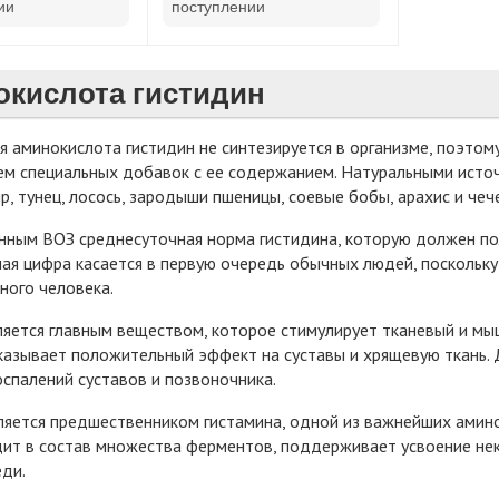
ии
поступлении
кислота гистидин
 аминокислота гистидин не синтезируется в организме, поэтом
м специальных добавок с ее содержанием. Натуральными источн
ыр, тунец, лосось, зародыши пшеницы, соевые бобы, арахис и чеч
нным ВОЗ среднесуточная норма гистидина, которую должен получ
ая цифра касается в первую очередь обычных людей, поскольк
ного человека.
ляется главным веществом, которое стимулирует тканевый и мыш
казывает положительный эффект на суставы и хрящевую ткань.
оспалений суставов и позвоночника.
ляется предшественником гистамина, одной из важнейших амин
дит в состав множества ферментов, поддерживает усвоение нек
ди.