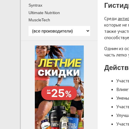
Гистид
Syntrax
Ultimate Nutrition
Среди
анти
MuscleTech
которые не 
также участ
способствуе
Одним из ос
часть легко
Действ
Участ
Влияе
Умень
Участ
Улучш
Участ