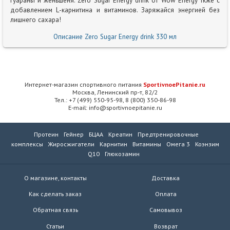
гуараны и женьшеня. Zero Sugar Energy drink от Wow Energy ткже с
добавлением L-карнитина и витаминов. Заряжайся энергией без
лишнего сахара!
Описание Zero Sugar Energy drink 330 мл
Интернет-магазин спортивного питания
SportivnoePitanie.ru
Москва, Ленинский пр-т, 82/2
Тел.: +7 (499) 550-95-98, 8 (800) 350-86-98
E-mail: info@sportivnoepitanie.ru
Протеин
Гейнер
БЦАА
Креатин
Предтренировочные
комплексы
Жиросжигатели
Карнитин
Витамины
Омега 3
Коэнзим
Q10
Глюкозамин
О магазине, контакты
Доставка
Как сделать заказ
Оплата
Обратная связь
Самовывоз
Статьи
Возврат