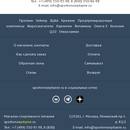
Тел.: +7 (499) 550-95-98, 8 (800) 350-86-98
E-mail: info@sportivnoepitanie.ru
Протеин
Гейнер
БЦАА
Креатин
Предтренировочные
комплексы
Жиросжигатели
Карнитин
Витамины
Омега 3
Коэнзим
Q10
Глюкозамин
О магазине, контакты
Доставка
Как сделать заказ
Оплата
Обратная связь
Самовывоз
Статьи
Возврат
sportivnoepitanie.ru в социальных сетях:
Магазин спортивного питания
119261, г. Москва, Ленинский пр-т,
sportivnoe
pitanie
.ru
д. 82/2
Тел.: +7 (499) 550 95 98, 8 (800)
E-mail: info@sportivnoepitanie.ru