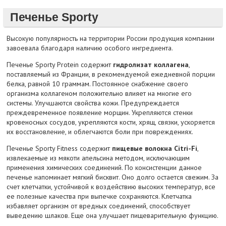
Печенье Sporty
Высокую популярность на территории России продукция компании
завоевала благодаря наличию особого ингредиента.
Печенье Sporty Protein содержит
гидролизат коллагена
,
поставляемый из Франции, в рекомендуемой ежедневной порции
белка, равной 10 граммам. Постоянное снабжение своего
организма коллагеном положительно влияет на многие его
системы. Улучшаются свойства кожи. Предупреждается
преждевременное появление морщин. Укрепляются стенки
кровеносных сосудов, укрепляются кости, хрящ, связки, ускоряется
их восстановление, и облегчаются боли при повреждениях.
Печенье Sporty Fitness содержит
пищевые волокна Citri-Fi
,
извлекаемые из мякоти апельсина методом, исключающим
применения химических соединений. По консистенции данное
печенье напоминает мягкий бисквит. Оно долго остается свежим. За
счет клетчатки, устойчивой к воздействию высоких температур, все
ее полезные качества при выпечке сохраняются. Клетчатка
избавляет организм от вредных соединений, способствует
выведению шлаков. Еще она улучшает пищеварительную функцию.