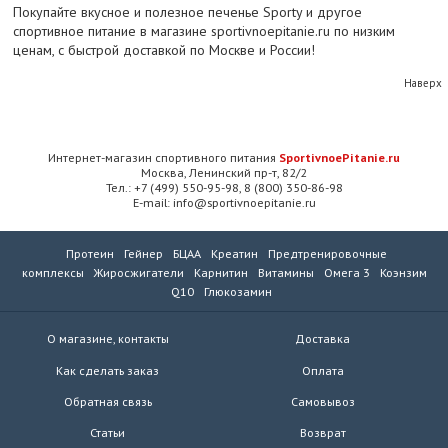
Покупайте вкусное и полезное печенье Sporty и другое
спортивное питание в магазине sportivnoepitanie.ru по низким
ценам, с быстрой доставкой по Москве и России!
Наверх
Интернет-магазин спортивного питания
SportivnoePitanie.ru
Москва, Ленинский пр-т, 82/2
Тел.: +7 (499) 550-95-98, 8 (800) 350-86-98
E-mail: info@sportivnoepitanie.ru
Протеин
Гейнер
БЦАА
Креатин
Предтренировочные
комплексы
Жиросжигатели
Карнитин
Витамины
Омега 3
Коэнзим
Q10
Глюкозамин
О магазине, контакты
Доставка
Как сделать заказ
Оплата
Обратная связь
Самовывоз
Статьи
Возврат