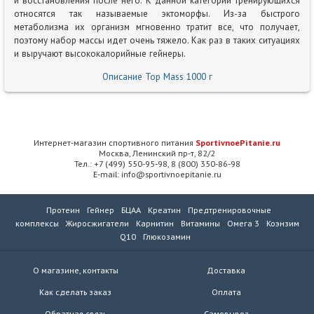
и восстановления после него. К данной категории тренирующихся
относятся так называемые эктоморфы. Из-за быстрого
метаболизма их организм мгновенно тратит все, что получает,
поэтому набор массы идет очень тяжело. Как раз в таких ситуациях
и выручают высококалорийные гейнеры.
Описание Top Mass 1000 г
Интернет-магазин спортивного питания
SportivnoePitanie.ru
Москва, Ленинский пр-т, 82/2
Тел.: +7 (499) 550-95-98, 8 (800) 350-86-98
E-mail: info@sportivnoepitanie.ru
Протеин
Гейнер
БЦАА
Креатин
Предтренировочные
комплексы
Жиросжигатели
Карнитин
Витамины
Омега 3
Коэнзим
Q10
Глюкозамин
О магазине, контакты
Доставка
Как сделать заказ
Оплата
Обратная связь
Самовывоз