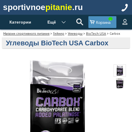
sportivnoe
pitanie
.ru
Категории
Ещё
Корзина
Магазин спортивного питания
>
Гейнер
>
Углеводы
>
BioTech USA
> Carbox
Углеводы BioTech USA Carbox