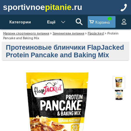
sportivnoe
pitanie
.ru
Категории
Ещё
Корзина
Магазин спортивного питания
>
Заменители питания
>
FlapJacked
> Protein
Pancake and Baking Mix
Протеиновые блинчики FlapJacked
Protein Pancake and Baking Mix