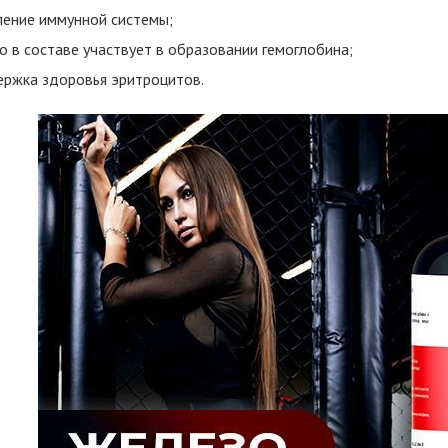
ление иммунной системы;
о в составе участвует в образовании гемоглобина;
ржка здоровья эритроцитов.