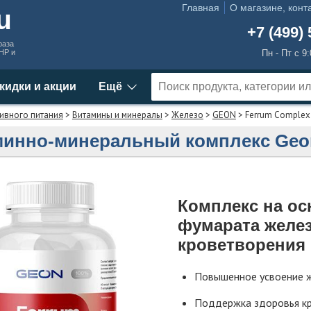
Главная
О магазине, конт
ru
+7 (499) 
раза
MHP и
Пн - Пт с 9
кидки и акции
Ещё
ивного питания
>
Витамины и минералы
>
Железо
>
GEON
> Ferrum Complex
инно-минеральный комплекс Geo
Комплекс на ос
фумарата желез
кроветворения
Повышенное усвоение 
Поддержка здоровья к