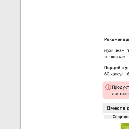
Рекомендац
мужчинам: п
женщинам: п
Порций в у
60 капсул - 
Продукт
достигш
Вместе с
Спортив