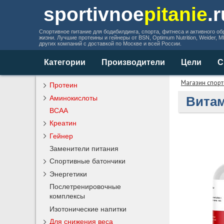
sportivnoe
pitanie
.
Спортивное питание для бодибилдинга, спорта, фитнеса и активного об
жизни. Лучшие протеины и гейнеры от BSN, Optimum Nutrition, Weider, 
других компаний с доставкой по Москве и всей России.
Категории
Производители
Цели
С
Магазин спорт
Протеин
Аминокислоты
Витам
BCAA
Креатин
Гейнер
Заменители питания
Спортивные батончики
Энергетики
Послетренировочные
комплексы
Изотонические напитки
Для снижения веса