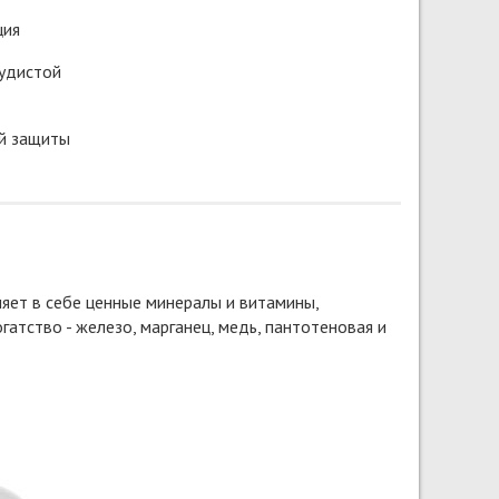
ция
удистой
й защиты
яет в себе ценные минералы и витамины,
атство - железо, марганец, медь, пантотеновая и