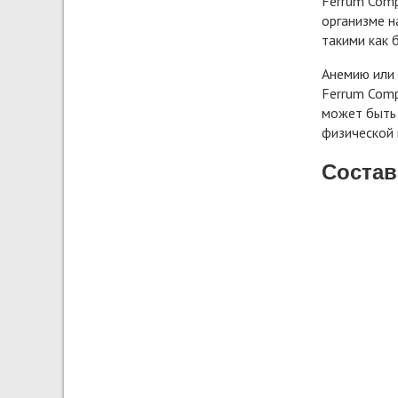
Ferrum Comp
организме н
такими как 
Анемию или 
Ferrum Comp
может быть 
физической 
Состав