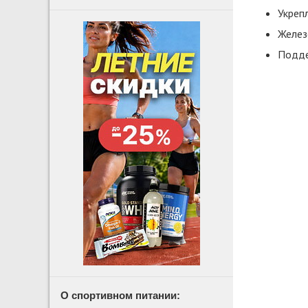
Укреп
Желез
Подде
О спортивном питании: