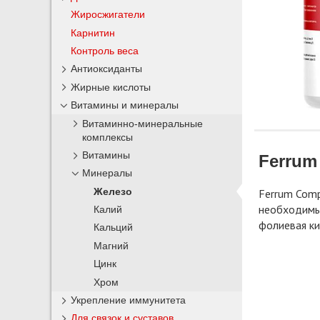
Жиросжигатели
Карнитин
Контроль веса
Антиоксиданты
Жирные кислоты
Витамины и минералы
Витаминно-минеральные
комплексы
Витамины
Ferrum
Минералы
Железо
Ferrum Comp
необходимые
Калий
фолиевая ки
Кальций
Магний
Цинк
Хром
Укрепление иммунитета
Для связок и суставов