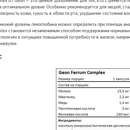
lex от Geon — это ценное дополнение для тех, кто стремится 
а оптимальном уровне. Особенно рекомендуется для людей, ста
бледность кожи, сухость в области рта, ухудшение состояния во
низкий уровень гемоглобина можно определить при помощи ана
lex становится незаменимым способом поддержания нормально
полезен в ситуациях повышенной потребности в железе, напри
нагрузке.
: