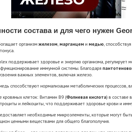
ности состава и для чего нужен Geo
богащает организм
железом
,
марганцем
и
медью
, способству
тонуса.
lex поддерживает здоровье и энергию организма, регулирует м
 функционирование иммунной системы. Благодаря
пантотеново
своения важных элементов, включая железо.
медь способствуют нормализации метаболических процессов, вл
 кровяных клеток: Витамин B9 (
Фолиевая кислота
) в составе
троциты и лейкоциты, что поддерживает здоровье крови и имм
редоставляет необходимые микроэлементы, которые могут быть
цион ценными веществами для общего благополучия.