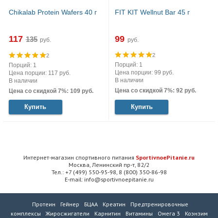
Chikalab Protein Wafers 40 г
FIT KIT Wellnut Bar 45 г
117
99
руб.
руб.
2
2
Порций: 1
Порций: 1
Цена порции: 99 руб.
Цена порции: 117 руб.
В наличии
В наличии
Цена со скидкой 7%: 92 руб.
Цена со скидкой 7%: 109 руб.
Купить
Купить
Интернет-магазин спортивного питания
SportivnoePitanie.ru
Москва, Ленинский пр-т, 82/2
Тел.: +7 (499) 550-95-98, 8 (800) 350-86-98
E-mail: info@sportivnoepitanie.ru
Протеин
Гейнер
БЦАА
Креатин
Предтренировочные
комплексы
Жиросжигатели
Карнитин
Витамины
Омега 3
Коэнзим