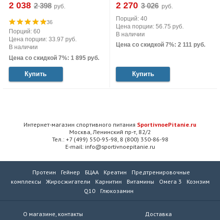
2 038
2 270
руб.
руб.
Порций: 40
36
Цена порции: 56.75 руб.
Порций: 60
В наличии
Цена порции: 33.97 руб.
Цена со скидкой 7%: 2 111 руб.
В наличии
Цена со скидкой 7%: 1 895 руб.
Купить
Купить
Интернет-магазин спортивного питания
SportivnoePitanie.ru
Москва, Ленинский пр-т, 82/2
Тел.: +7 (499) 550-95-98, 8 (800) 350-86-98
E-mail: info@sportivnoepitanie.ru
Протеин
Гейнер
БЦАА
Креатин
Предтренировочные
комплексы
Жиросжигатели
Карнитин
Витамины
Омега 3
Коэнзим
Q10
Глюкозамин
О магазине, контакты
Доставка