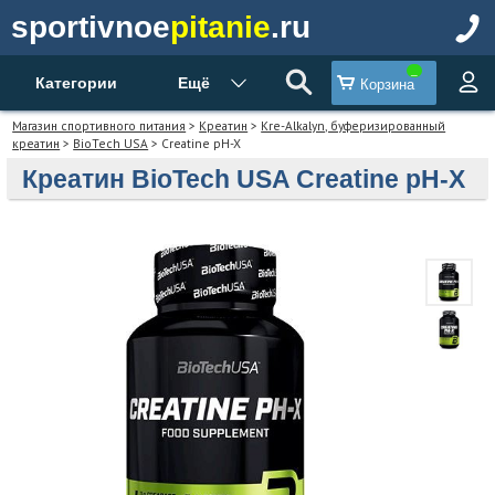
sportivnoe
pitanie
.ru
Категории
Ещё
Корзина
Магазин спортивного питания
>
Креатин
>
Kre-Alkalyn, буферизированный
креатин
>
BioTech USA
> Creatine pH-X
Креатин BioTech USA Creatine pH-X