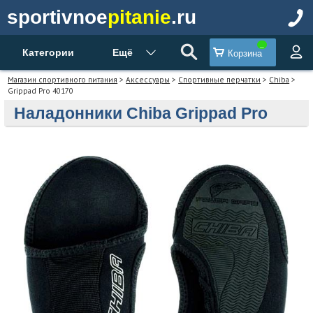
sportivnoe
pitanie
.ru
Категории
Ещё
Корзина
Магазин спортивного питания
>
Аксессуары
>
Спортивные перчатки
>
Chiba
>
Grippad Pro 40170
Наладонники Chiba Grippad Pro