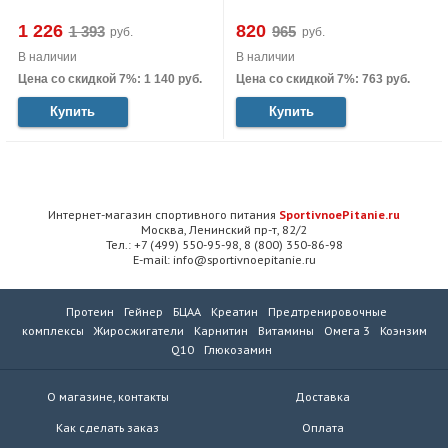
1 226
820
руб.
руб.
В наличии
В наличии
Цена со скидкой 7%: 1 140 руб.
Цена со скидкой 7%: 763 руб.
Купить
Купить
Интернет-магазин спортивного питания
SportivnoePitanie.ru
Москва, Ленинский пр-т, 82/2
Тел.: +7 (499) 550-95-98, 8 (800) 350-86-98
E-mail: info@sportivnoepitanie.ru
Протеин
Гейнер
БЦАА
Креатин
Предтренировочные
комплексы
Жиросжигатели
Карнитин
Витамины
Омега 3
Коэнзим
Q10
Глюкозамин
О магазине, контакты
Доставка
Как сделать заказ
Оплата