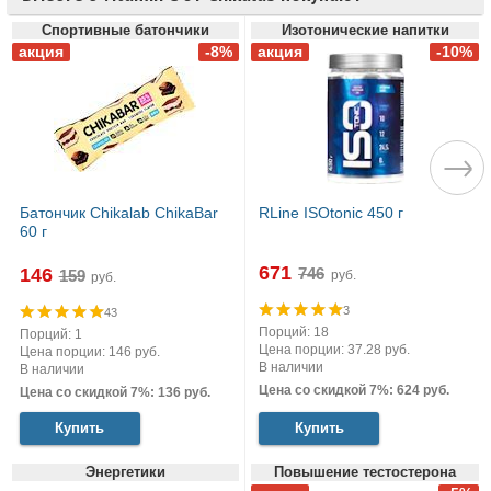
Спортивные батончики
Изотонические напитки
Батончик Chikalab ChikaBar
RLine ISOtonic 450 г
60 г
671
146
руб.
руб.
3
43
Порций: 18
Порций: 1
Цена порции: 37.28 руб.
Цена порции: 146 руб.
В наличии
В наличии
Цена со скидкой 7%: 624 руб.
Цена со скидкой 7%: 136 руб.
Купить
Купить
Энергетики
Повышение тестостерона