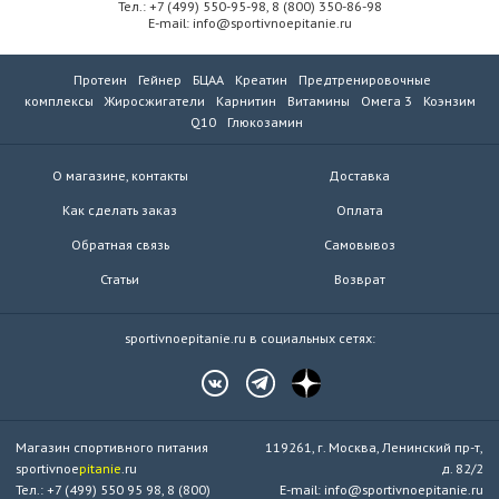
Тел.: +7 (499) 550-95-98, 8 (800) 350-86-98
E-mail: info@sportivnoepitanie.ru
Протеин
Гейнер
БЦАА
Креатин
Предтренировочные
комплексы
Жиросжигатели
Карнитин
Витамины
Омега 3
Коэнзим
Q10
Глюкозамин
О магазине, контакты
Доставка
Как сделать заказ
Оплата
Обратная связь
Самовывоз
Статьи
Возврат
sportivnoepitanie.ru в социальных сетях:
Магазин спортивного питания
119261, г. Москва, Ленинский пр-т,
sportivnoe
pitanie
.ru
д. 82/2
Тел.: +7 (499) 550 95 98, 8 (800)
E-mail: info@sportivnoepitanie.ru