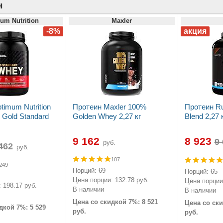
н
um Nutrition
Maxler
timum Nutrition
Протеин Maxler 100%
Протеин Ru
Gold Standard
Golden Whey 2,27 кг
Blend 2,27 
9 162
8 923
руб.
руб.
107
249
Порций: 69
Порций: 65
Цена порции: 132.78 руб.
Цена порции:
 198.17 руб.
В наличии
В наличии
Цена со скидкой 7%: 8 521
Цена со ски
дкой 7%: 5 529
руб.
руб.