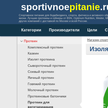
sportivnoe
pitanie
.
Спортивное питание для бодибилдинга, спорта, фитнеса и активного об
жизни. Лучшие протеины и гейнеры от BSN, Optimum Nutrition, Weider, 
других компаний с доставкой по Москве и всей России.
Категории
Производители
Цели
С
Магазин спорт
Протеин
Изоля
Комплексный протеин
Казеин
Изолят протеина
Сывороточный протеин
Соевый протеин
Яичный протеин
Говяжий протеин
Молочный протеин
Протеиновые батончики
Протеин для
вегетарианцев