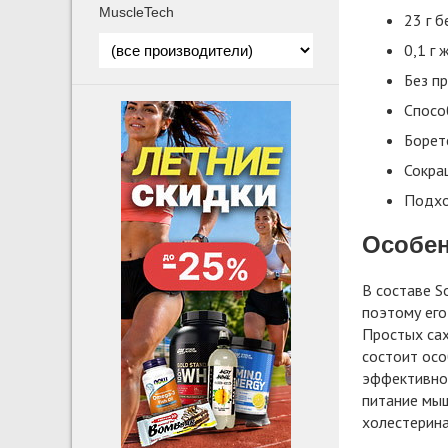
MuscleTech
23 г б
0,1 г 
Без п
Спосо
Борет
Сокра
Подхо
Особен
В составе S
поэтому его
Простых сах
состоит осо
эффективног
питание мыш
холестерина