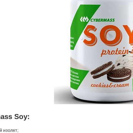
ass Soy:
й изолят;