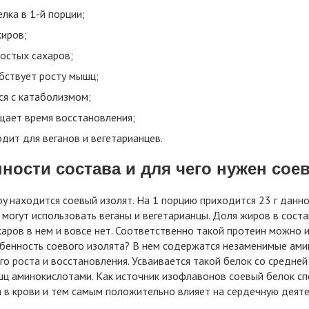
елка в 1-й порции;
жиров;
ростых сахаров;
бствует росту мышц;
ся с катаболизмом;
щает время восстановления;
дит для веганов и вегетарианцев.
ности состава и для чего нужен сое
oy находится соевый изолят. На 1 порцию приходится 23 г данно
 могут использовать веганы и вегетарианцы. Доля жиров в состав
аров в нем и вовсе нет. Соответственно такой протеин можно и
бенность соевого изолята? В нем содержатся незаменимые ам
о роста и восстановления. Усваивается такой белок со средней
ц аминокислотами. Как источник изофлавонов соевый белок сп
 в крови и тем самым положительно влияет на сердечную деяте