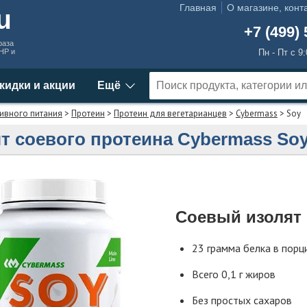
Главная
О магазине, конт
ru
+7 (499) 
раза
MHP и
Пн - Пт с 9
кидки и акции
Ещё
ивного питания
>
Протеин
>
Протеин для вегетарианцев
>
Cybermass
> Soy
т соевого протеина Cybermass So
Соевый изолят
23 грамма белка в порц
Всего 0,1 г жиров
Без простых сахаров