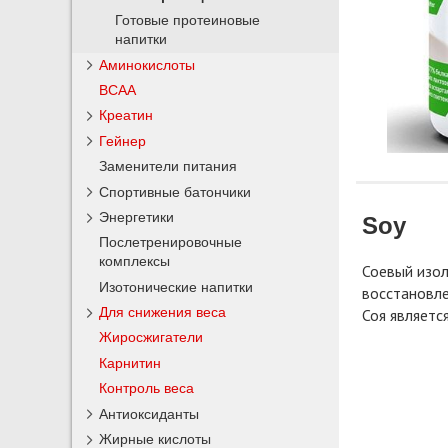
Готовые протеиновые
напитки
Аминокислоты
BCAA
Креатин
Гейнер
Заменители питания
Спортивные батончики
Энергетики
Soy
Послетренировочные
комплексы
Соевый изол
Изотонические напитки
восстановле
Для снижения веса
Соя являетс
Жиросжигатели
Карнитин
Контроль веса
Антиоксиданты
Жирные кислоты