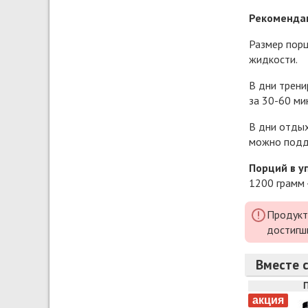
Рекомендац
Размер порц
жидкости.
В дни трени
за 30-60 ми
В дни отдых
можно подде
Порций в у
1200 грамм 
Продукт
достигш
Вместе 