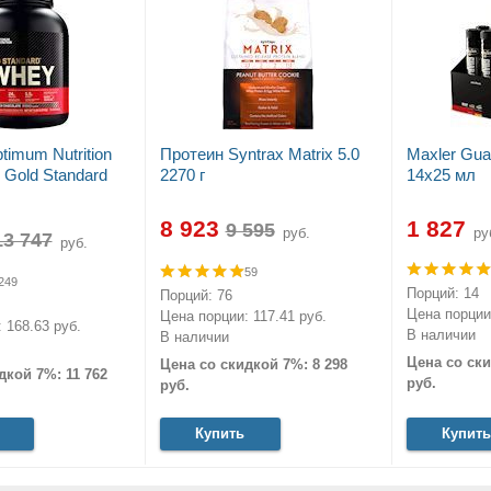
timum Nutrition
Протеин Syntrax Matrix 5.0
Maxler Gua
Gold Standard
2270 г
14x25 мл
8 923
1 827
руб.
ру
руб.
59
249
Порций: 14
Порций: 76
Цена порции:
Цена порции: 117.41 руб.
 168.63 руб.
В наличии
В наличии
Цена со ски
Цена со скидкой 7%: 8 298
дкой 7%: 11 762
руб.
руб.
Купить
Купить