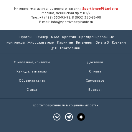
Интернет-магазин спортивного питания
SportivnoePitanie.ru
Москва, Ленинский пр-т, 82/2
Тел.: +7 (499) 550-95-98, 8 (800) 350-86-98
E-mail: info@sportivnoepitanie.ru
Протеин
Гейнер
БЦАА
Креатин
Предтренировочные
комплексы
Жиросжигатели
Карнитин
Витамины
Омега 3
Коэнзим
Q10
Глюкозамин
О магазине, контакты
Доставка
Как сделать заказ
Оплата
Обратная связь
Самовывоз
Статьи
Возврат
sportivnoepitanie.ru в социальных сетях: