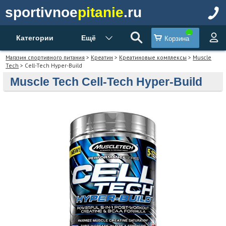
sportivnoe
pitanie
.ru
Категории
Ещё
Корзина
Магазин спортивного питания
>
Креатин
>
Креатиновые комплексы
>
Muscle
Tech
> Cell-Tech Hyper-Build
Muscle Tech Cell-Tech Hyper-Build