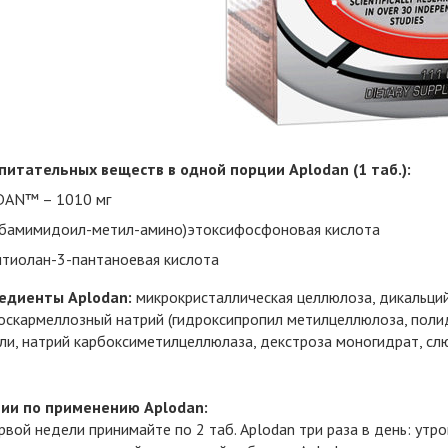
питательных веществ в одной порции Aplodan (1 таб.):
AN™ – 1010 мг
пбамимидоил-метил-амино)этоксифосфоновая кислота
итиолан-3-пантаноевая кислота
едиенты Aplodan:
микрокристаллическая целлюлоза, дикальций
оскармеллозный натрий (гидроксипропил метилцеллюлоза, полид
ли, натрий карбоксиметилцеллюлаза, декстроза моногидрат, слюд
ии по применению Aplodan:
рвой недели принимайте по 2 таб. Aplodan три раза в день: утро