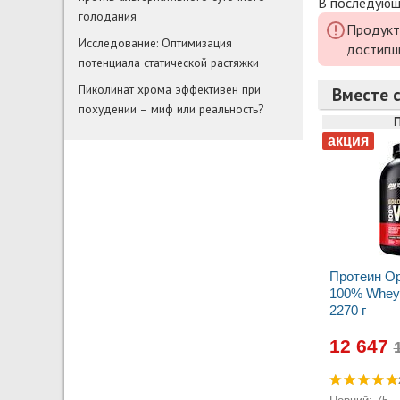
В последующи
голодания
Продукт
Исследование: Оптимизация
достигш
потенциала статической растяжки
Пиколинат хрома эффективен при
Вместе с
похудении – миф или реальность?
Протеин Op
100% Whey 
2270 г
12 647