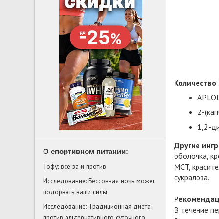
Количество 
APLOD
2-(ка
1,2-д
Другие ингр
О спортивном питании:
оболочка, кр
Тофу: все за и против
MCT, красите
сукралоза.
Исследование: Бессонная ночь может
подорвать ваши силы
Рекомендац
Исследование: Традиционная диета
В течение пе
против альтернативного суточного