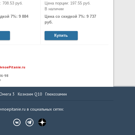
 708.53 руб.
Цена порции: 197.55 руб.
В наличии
дкой 7%: 9 884
Цена со скидкой 7%: 9 737
руб.
Купить
ivnoePitanie.ru
-86-98
u
Омега 3
Коэнзим Q10
Глюкозамин
ivnoepitanie.ru в социальных сетях: