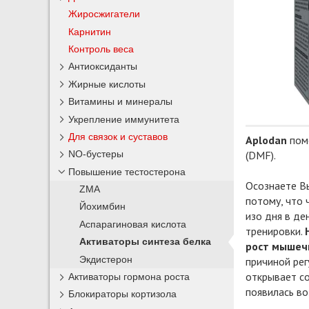
Жиросжигатели
Карнитин
Контроль веса
Антиоксиданты
Жирные кислоты
Витамины и минералы
Укрепление иммунитета
Для связок и суставов
Aplodan
помо
NO-бустеры
(DMF).
Повышение тестостерона
Осознаете Вы
ZMA
потому, что 
Йохимбин
изо дня в де
Аспарагиновая кислота
тренировки.
Активаторы синтеза белка
рост мышеч
Экдистерон
причиной рег
открывает со
Активаторы гормона роста
появилась во
Блокираторы кортизола