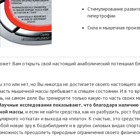
Стимулирование развит
гипертрофии
Сила и мышечная произ
жет Вам открыть свой настоящий анаболический потенциал бл
 это или нет, но Вы никогда не достигаете своего настоящего 
часть мышечной массы пребывает в спящем состоянии. И в то 
нь, на самом деле Вы тренируете только какую-то часть своих
Научные исследования показывают, что благодаря наличию
ной массы
, и если не найти средства, как их разбудить, рост б
улярного «отката» и выхода на «плато». К счастью, это средств
бой новую эру в бодибилдинге и в других силовых видах спорта
зможность преодолеть природные ограничения своего физическ