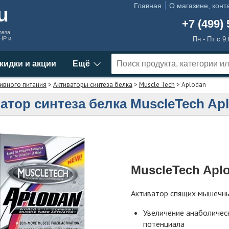
Главная
О магазине, конт
ru
+7 (499) 
раза
MHP и
Пн - Пт с 9
кидки и акции
Ещё
ивного питания
>
Активаторы синтеза белка
>
Muscle Tech
> Aplodan
атор синтеза белка MuscleTech Ap
MuscleTech Apl
Активатор спящих мышечн
Увеличение анаболичес
потенциала