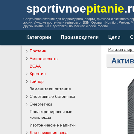
sportivnoe
pitanie
.
Спортивное питание для бодибилдинга, спорта, фитнеса и активного об
жизни. Лучшие протеины и гейнеры от BSN, Optimum Nutrition, Weider, 
других компаний с доставкой по Москве и всей России.
Категории
Производители
Цели
С
Магазин спорт
Протеин
Аминокислоты
Актив
BCAA
Креатин
Гейнер
Заменители питания
Спортивные батончики
Энергетики
Послетренировочные
комплексы
Изотонические напитки
Для снижения веса