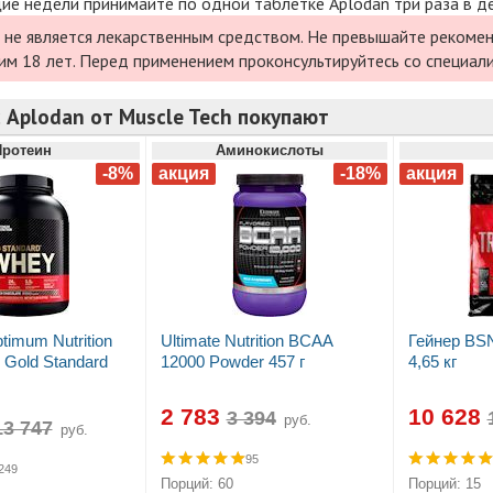
е недели принимайте по одной таблетке Aplodan три раза в де
 не является лекарственным средством. Не превышайте рекомен
им 18 лет. Перед применением проконсультируйтесь со специал
 Aplodan от Muscle Tech покупают
Протеин
Аминокислоты
timum Nutrition
Ultimate Nutrition BCAA
Гейнер BSN
Gold Standard
12000 Powder 457 г
4,65 кг
2 783
10 628
руб.
руб.
95
249
Порций: 60
Порций: 15