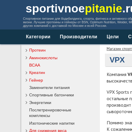
sportivnoe
pitanie
.
Спортивное питание для бодибилдинга, спорта, фитнеса и активного об
жизни. Лучшие протеины и гейнеры от BSN, Optimum Nutrition, Weider, 
других компаний с доставкой по Москве и всей России.
Категории
Производители
Цели
С
Магазин спорт
Протеин
Аминокислоты
VPX
BCAA
Креатин
Компания
V
высокачеств
Гейнер
Заменители питания
VPX Sports 
Спортивные батончики
остальные п
Энергетики
производит 
Послетренировочные
сывороточн
комплексы
Помимо знам
Изотонические напитки
К сожалению
Для снижения веса