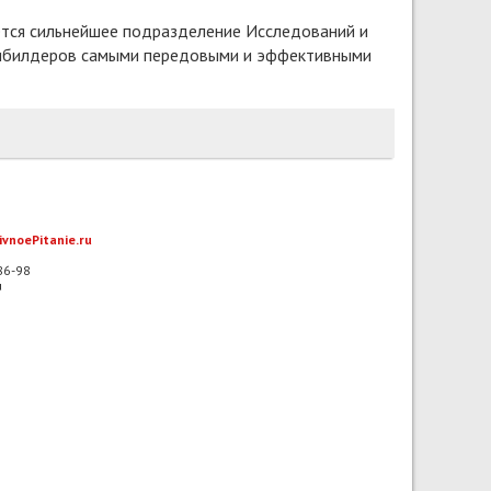
ается сильнейшее подразделение Исследований и
одибилдеров самыми передовыми и эффективными
ivnoePitanie.ru
-86-98
u