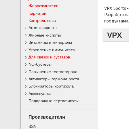
Жиросжигатели
VPX Sports 
Карнитин
Разработок.
продуктами.
Контроль веса
Антиоксиданты
VPX
Жирные кислоты
Витамины и минералы
Укрепление иммунитета
Для связок и суставов
NO-бустеры
Повышение тестостерона
Активаторы гормона роста
Блокираторы кортизола
Аксессуары
Подарочные сертификаты
Производители
BSN