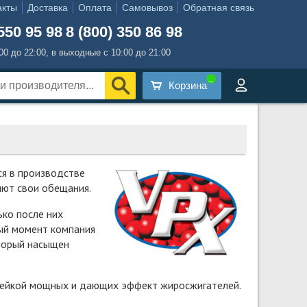
акты
Доставка
Оплата
Самовывоз
Обратная связь
550 95 98
8 (800) 350 86 98
:00 до 22:00, в выходные с 10:00 до 21:00
Корзина
ся в производстве
яют свои обещания.
ько после них
ный момент компания
торый насыщен
инейкой мощных и дающих эффект жиросжигателей.