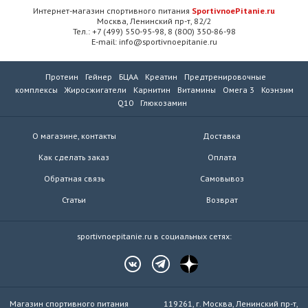
Интернет-магазин спортивного питания
SportivnoePitanie.ru
Москва, Ленинский пр-т, 82/2
Тел.: +7 (499) 550-95-98, 8 (800) 350-86-98
E-mail: info@sportivnoepitanie.ru
Протеин
Гейнер
БЦАА
Креатин
Предтренировочные
комплексы
Жиросжигатели
Карнитин
Витамины
Омега 3
Коэнзим
Q10
Глюкозамин
О магазине, контакты
Доставка
Как сделать заказ
Оплата
Обратная связь
Самовывоз
Статьи
Возврат
sportivnoepitanie.ru в социальных сетях:
Магазин спортивного питания
119261, г. Москва, Ленинский пр-т,