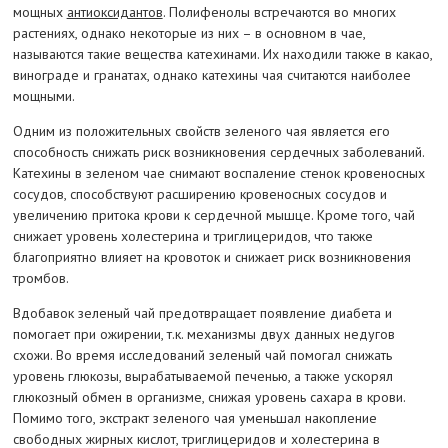
мощных
антиоксидантов
. Полифенолы встречаются во многих
растениях, однако некоторые из них – в основном в чае,
называются такие вещества катехинами. Их находили также в какао,
винограде и гранатах, однако катехины чая считаются наиболее
мощными.
Одним из положительных свойств зеленого чая является его
способность снижать риск возникновения сердечных заболеваний.
Катехины в зеленом чае снимают воспаление стенок кровеносных
сосудов, способствуют расширению кровеносных сосудов и
увеличению притока крови к сердечной мышце. Кроме того, чай
снижает уровень холестерина и триглицеридов, что также
благоприятно влияет на кровоток и снижает риск возникновения
тромбов.
Вдобавок зеленый чай предотвращает появление диабета и
помогает при ожирении, т.к. механизмы двух данных недугов
схожи. Во время исследований зеленый чай помогал снижать
уровень глюкозы, вырабатываемой печенью, а также ускорял
глюкозный обмен в организме, снижая уровень сахара в крови.
Помимо того, экстракт зеленого чая уменьшал накопление
свободных жирных кислот, триглицеридов и холестерина в