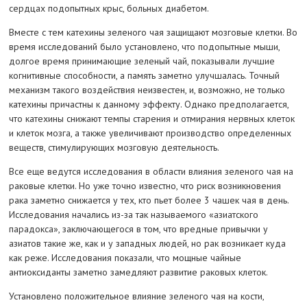
сердцах подопытных крыс, больных диабетом.
Вместе с тем катехины зеленого чая защищают мозговые клетки. Во
время исследований было установлено, что подопытные мыши,
долгое время принимающие зеленый чай, показывали лучшие
когнитивные способности, а память заметно улучшалась. Точный
механизм такого воздействия неизвестен, и, возможно, не только
катехины причастны к данному эффекту. Однако предполагается,
что катехины снижают темпы старения и отмирания нервных клеток
и клеток мозга, а также увеличивают производство определенных
веществ, стимулирующих мозговую деятельность.
Все еще ведутся исследования в области влияния зеленого чая на
раковые клетки. Но уже точно известно, что риск возникновения
рака заметно снижается у тех, кто пьет более 3 чашек чая в день.
Исследования начались из-за так называемого «азиатского
парадокса», заключающегося в том, что вредные привычки у
азиатов такие же, как и у западных людей, но рак возникает куда
как реже. Исследования показали, что мощные чайные
антиоксиданты заметно замедляют развитие раковых клеток.
Установлено положительное влияние зеленого чая на кости,