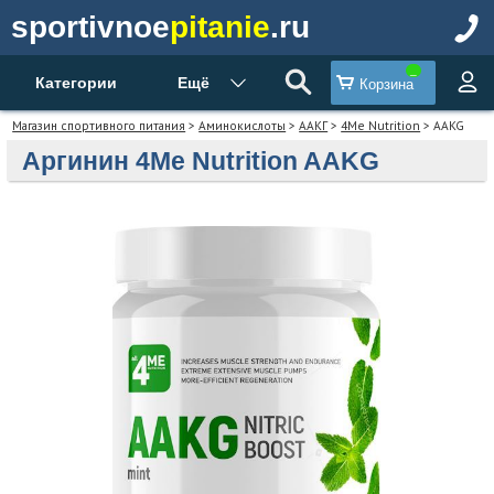
sportivnoe
pitanie
.ru
Категории
Ещё
Корзина
Магазин спортивного питания
>
Аминокислоты
>
ААКГ
>
4Me Nutrition
> AAKG
Аргинин 4Me Nutrition AAKG