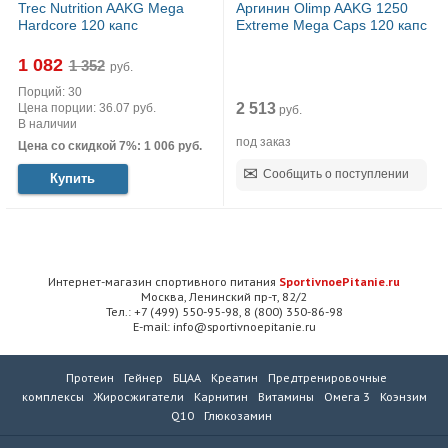
Trec Nutrition AAKG Mega
Аргинин Olimp AAKG 1250
Hardcore 120 капс
Extreme Mega Caps 120 капс
1 082
руб.
Порций: 30
2 513
Цена порции: 36.07 руб.
руб.
В наличии
под заказ
Цена со скидкой 7%: 1 006 руб.
Сообщить о поступлении
Купить
Интернет-магазин спортивного питания
SportivnoePitanie.ru
Москва, Ленинский пр-т, 82/2
Тел.: +7 (499) 550-95-98, 8 (800) 350-86-98
E-mail: info@sportivnoepitanie.ru
Протеин
Гейнер
БЦАА
Креатин
Предтренировочные
комплексы
Жиросжигатели
Карнитин
Витамины
Омега 3
Коэнзим
Q10
Глюкозамин