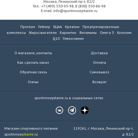
Москва, Ленинский пр-т, 82/2
Тел.: +7 (499) 550-95-98, 8 (800) 350-86-98
E-mail: info@sportivnoepitanie.ru
Протеин
Гейнер
БЦАА
Креатин
Предтренировочные
комплексы
Жиросжигатели
Карнитин
Витамины
Омега 3
Коэнзим
Q10
Глюкозамин
О магазине, контакты
Доставка
Как сделать заказ
Оплата
Обратная связь
Самовывоз
Статьи
Возврат
sportivnoepitanie.ru в социальных сетях:
Магазин спортивного питания
119261, г. Москва, Ленинский пр-т,
sportivnoe
pitanie
.ru
д. 82/2