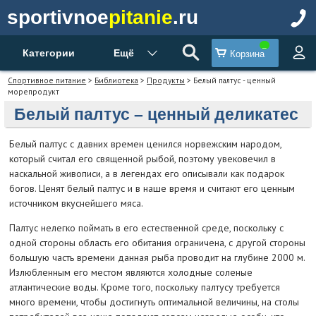
sportivnoe
pitanie
.ru
Категории
Ещё
Корзина
Спортивное питание
>
Библиотека
>
Продукты
> Белый палтус - ценный
морепродукт
Белый палтус – ценный деликатес
Белый палтус с давних времен ценился норвежским народом,
который считал его священной рыбой, поэтому увековечил в
наскальной живописи, а в легендах его описывали как подарок
богов. Ценят белый палтус и в наше время и считают его ценным
источником вкуснейшего мяса.
Палтус нелегко поймать в его естественной среде, поскольку с
одной стороны область его обитания ограничена, с другой стороны
большую часть времени данная рыба проводит на глубине 2000 м.
Излюбленным его местом являются холодные соленые
атлантические воды. Кроме того, поскольку палтусу требуется
много времени, чтобы достигнуть оптимальной величины, на столы