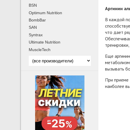
BSN
Аргинин ал
Optimum Nutrition
В каждой по
BombBar
способствуе
SAN
что дает ря
Syntrax
Обеспечивая
Ultimate Nutrition
тренировки,
MuscleTech
Еще аргинин
метаболизме
вызывать бо
При приеме 
наиболее вы