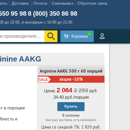
акты
Доставка
Оплата
Самовывоз
Обратная связь
550 95 98
8 (800) 350 86 98
:00 до 22:00, в выходные с 10:00 до 21:00
Корзина
inine AAKG
Arginine AAKG 300 г 60 порций
акция -10%
2 064
Цена:
руб.
34.40 руб./порция
Купить
ат в порошке
В наличии
бность и
Быстрая доставка, есть самовывоз
Цена со скидкой 7%: 1 920 руб.