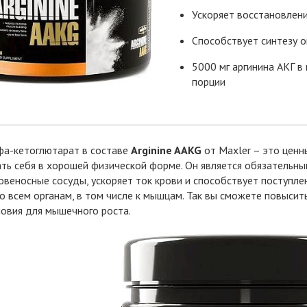
Ускоряет восстановлен
Способствует синтезу о
5000 мг аргинина АКГ в
порции
фа-кетоглютарат в составе
Arginine AAKG
от Maxler – это ценн
ь себя в хорошей физической форме. Он является обязательным
овеносные сосуды, ускоряет ток крови и способствует поступ
о всем органам, в том числе к мышцам. Так вы сможете повысит
овия для мышечного роста.