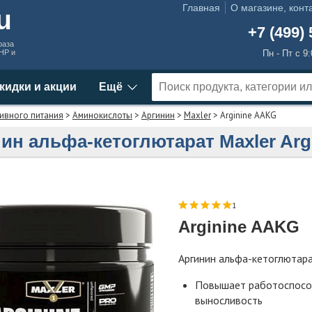
Главная
О магазине, конт
ru
+7 (499) 
раза
MHP и
Пн - Пт с 9
кидки и акции
Ещё
ивного питания
>
Аминокислоты
>
Аргинин
>
Maxler
> Arginine AAKG
ин альфа-кетоглютарат Maxler Arg
1
Arginine AAKG
Аргинин альфа-кетоглютар
Повышает работоспосо
выносливость