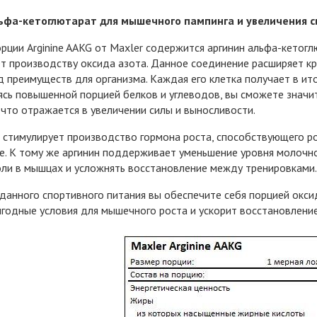
ьфа-кетоглютарат для мышечного пампинга и увеличения с
рции Arginine AAKG от Maxler содержится аргинин альфа-кетогл
т производству оксида азота. Данное соединение расширяет кро
д преимуществ для организма. Каждая его клетка получает в ит
сь повышенной порцией белков и углеводов, вы сможете значи
 что отражается в увеличении силы и выносливости.
 стимулирует производство гормона роста, способствующего ро
. К тому же аргинин поддерживает уменьшение уровня молочно
ли в мышцах и усложнять восстановление между тренировками.
данного спортивного питания вы обеспечите себя порцией оксид
годные условия для мышечного роста и ускорит восстановление