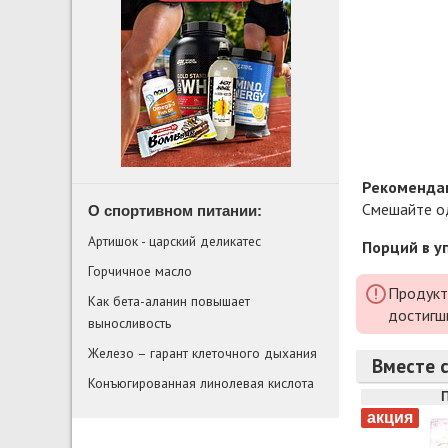
Рекомендац
Смешайте од
О спортивном питании:
Артишок - царский деликатес
Порций в у
Горчичное масло
Продукт
Как бета-аланин повышает
достигш
выносливость
Железо – гарант клеточного дыхания
Вместе с
Конъюгированная линолевая кислота