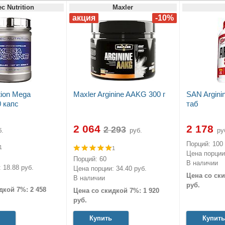
ec Nutrition
Maxler
ition Mega
Maxler Arginine AAKG 300 г
SAN Argini
0 капс
таб
2 064
2 178
.
руб.
ру
Порций: 100
1
1
Цена порции:
Порций: 60
В наличии
 18.88 руб.
Цена порции: 34.40 руб.
Цена со ски
В наличии
руб.
дкой 7%: 2 458
Цена со скидкой 7%: 1 920
руб.
Купить
Купить