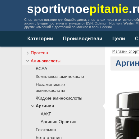
sportivnoe
pitanie
.
Спортивное питание для бодибилдинга, спорта, фитнеса и активного об
жизни. Лучшие протеины и гейнеры от BSN, Optimum Nutrition, Weider, 
других компаний с доставкой по Москве и всей России.
Категории
Производители
Цели
С
Магазин спорт
Протеин
Аминокислоты
Аргин
BCAA
Комплексы аминокислот
Незаменимые
аминокислоты
Жидкие аминокислоты
Аргинин
ААКГ
Аргинин Орнитин
Глютамин
Бета-аланин