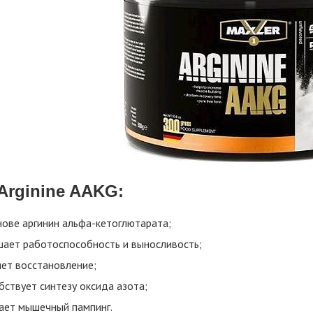
 Arginine AAKG:
нове аргинин альфа-кетоглютарата;
ает работоспособность и выносливость;
яет восстановление;
бствует синтезу оксида азота;
ает мышечный пампинг.