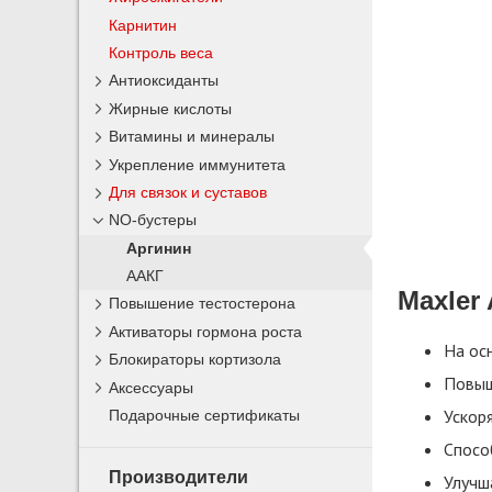
Карнитин
Контроль веса
Антиоксиданты
Жирные кислоты
Витамины и минералы
Укрепление иммунитета
Для связок и суставов
NO-бустеры
Аргинин
ААКГ
Maxler
Повышение тестостерона
Активаторы гормона роста
На ос
Блокираторы кортизола
Повыш
Аксессуары
Ускор
Подарочные сертификаты
Спосо
Производители
Улучш