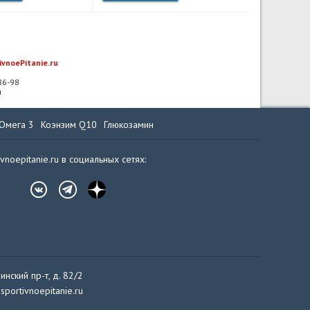
ivnoePitanie.ru
-86-98
u
Омега 3
Коэнзим Q10
Глюкозамин
ivnoepitanie.ru в социальных сетях:
инский пр-т, д. 82/2
sportivnoepitanie.ru