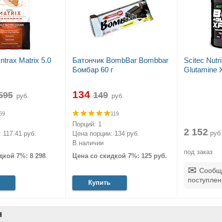
trax Matrix 5.0
Батончик BombBar Bombbar
Scitec Nutr
Бомбар 60 г
Glutamine X
134
руб.
руб.
59
119
Порций: 1
2 152
руб
 117.41 руб.
Цена порции: 134 руб.
В наличии
под заказ
дкой 7%: 8 298
Цена со скидкой 7%: 125 руб.
Сообщ
поступлен
Купить
н