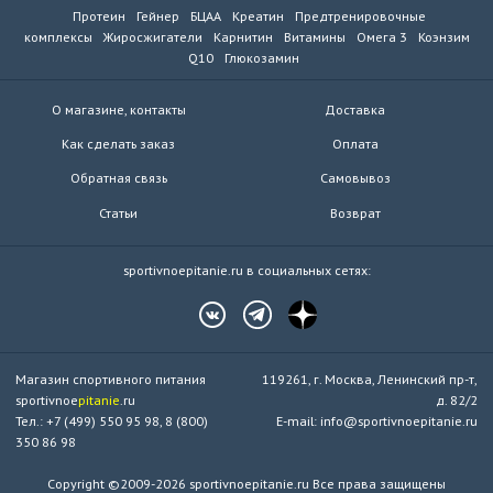
Протеин
Гейнер
БЦАА
Креатин
Предтренировочные
комплексы
Жиросжигатели
Карнитин
Витамины
Омега 3
Коэнзим
Q10
Глюкозамин
О магазине, контакты
Доставка
Как сделать заказ
Оплата
Обратная связь
Самовывоз
Статьи
Возврат
sportivnoepitanie.ru в социальных сетях:
Магазин спортивного питания
119261, г. Москва, Ленинский пр-т,
sportivnoe
pitanie
.ru
д. 82/2
Тел.: +7 (499) 550 95 98, 8 (800)
E-mail: info@sportivnoepitanie.ru
350 86 98
Copyright ©2009-2026 sportivnoepitanie.ru Все права защищены