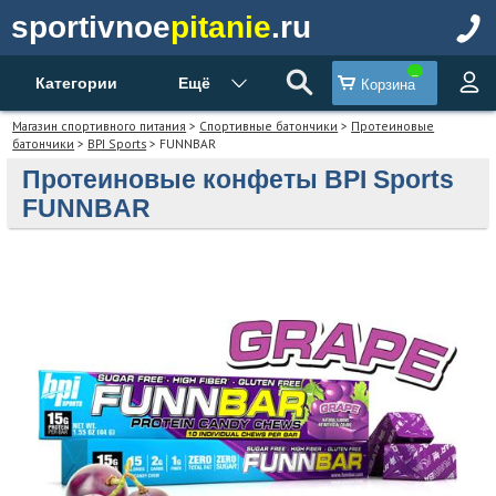
sportivnoe
pitanie
.ru
Категории
Ещё
Корзина
Магазин спортивного питания
>
Спортивные батончики
>
Протеиновые
батончики
>
BPI Sports
> FUNNBAR
Протеиновые конфеты BPI Sports
FUNNBAR