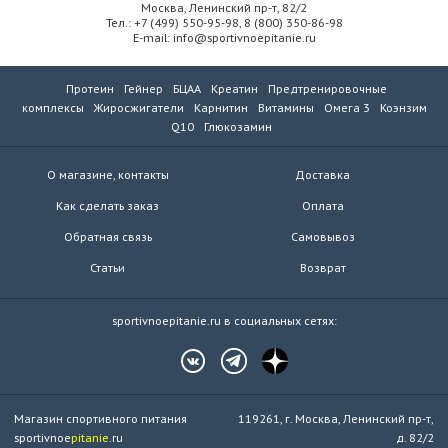
Москва, Ленинский пр-т, 82/2
Тел.: +7 (499) 550-95-98, 8 (800) 350-86-98
E-mail: info@sportivnoepitanie.ru
Протеин
Гейнер
БЦАА
Креатин
Предтренировочные
комплексы
Жиросжигатели
Карнитин
Витамины
Омега 3
Коэнзим
Q10
Глюкозамин
О магазине, контакты
Доставка
Как сделать заказ
Оплата
Обратная связь
Самовывоз
Статьи
Возврат
sportivnoepitanie.ru в социальных сетях:
Магазин спортивного питания
119261, г. Москва, Ленинский пр-т,
sportivnoe
pitanie
.ru
д. 82/2