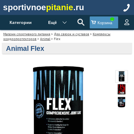
sportivnoe
pitanie
.ru
Категории
Ещё
Корзина
Магазин спортивного питания
>
Для связок и суставов
>
Комплексы
хондропротекторов
>
Animal
> Flex
Animal Flex