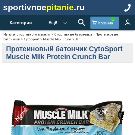
sportivnoe
pitanie
.ru
Категории
Ещё
Корзина
Магазин спортивного питания
>
Спортивные батончики
>
Протеиновые
батончики
>
CytoSport
> Muscle Milk Crunch Bar
Протеиновый батончик CytoSport
Muscle Milk Protein Crunch Bar