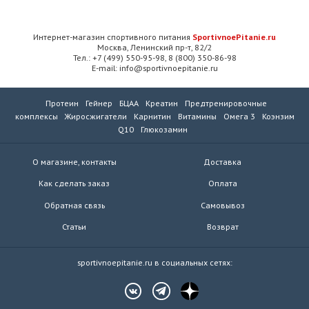
Интернет-магазин спортивного питания
SportivnoePitanie.ru
Москва, Ленинский пр-т, 82/2
Тел.: +7 (499) 550-95-98, 8 (800) 350-86-98
E-mail: info@sportivnoepitanie.ru
Протеин
Гейнер
БЦАА
Креатин
Предтренировочные
комплексы
Жиросжигатели
Карнитин
Витамины
Омега 3
Коэнзим
Q10
Глюкозамин
О магазине, контакты
Доставка
Как сделать заказ
Оплата
Обратная связь
Самовывоз
Статьи
Возврат
sportivnoepitanie.ru в социальных сетях: