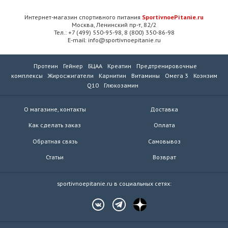
Интернет-магазин спортивного питания
SportivnoePitanie.ru
Москва, Ленинский пр-т, 82/2
Тел.: +7 (499) 550-95-98, 8 (800) 350-86-98
E-mail: info@sportivnoepitanie.ru
Протеин
Гейнер
БЦАА
Креатин
Предтренировочные
комплексы
Жиросжигатели
Карнитин
Витамины
Омега 3
Коэнзим
Q10
Глюкозамин
О магазине, контакты
Доставка
Как сделать заказ
Оплата
Обратная связь
Самовывоз
Статьи
Возврат
sportivnoepitanie.ru в социальных сетях: