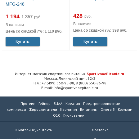
MFG-248
428
1 194
руб.
руб.
В наличии
В наличии
Цена со скидкой 7%: 398 руб.
Цена со скидкой 7%: 1 110 руб.
Купить
Купить
Интернет-магазин спортивного питания
SportivnoePitanie.ru
Москва, Ленинский пр-т, 82/2
Тел.: +7 (499) 550-95-98, 8 (800) 350-86-98
E-mail: info@sportivnoepitanie.ru
Протеин
Гейнер
БЦАА
Креатин
Предтренировочные
комплексы
Жиросжигатели
Карнитин
Витамины
Омега 3
Коэнзим
Q10
Глюкозамин
О магазине, контакты
Доставка