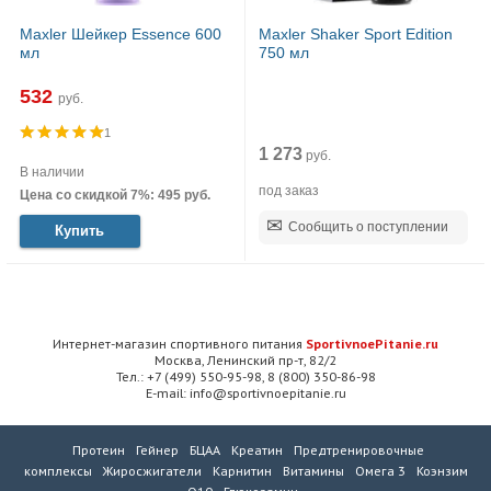
Maxler Шейкер Essence 600
Maxler Shaker Sport Edition
мл
750 мл
532
руб.
1
1 273
руб.
В наличии
под заказ
Цена со скидкой 7%: 495 руб.
Сообщить о поступлении
Купить
Интернет-магазин спортивного питания
SportivnoePitanie.ru
Москва, Ленинский пр-т, 82/2
Тел.: +7 (499) 550-95-98, 8 (800) 350-86-98
E-mail: info@sportivnoepitanie.ru
Протеин
Гейнер
БЦАА
Креатин
Предтренировочные
комплексы
Жиросжигатели
Карнитин
Витамины
Омега 3
Коэнзим