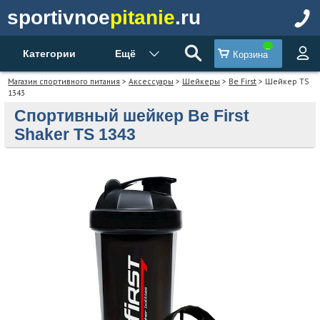
sportivnoe
pitanie
.ru
Категории
Ещё
Корзина
Магазин спортивного питания
>
Аксессуары
>
Шейкеры
>
Be First
> Шейкер TS
1343
Спортивный шейкер Be First
Shaker TS 1343