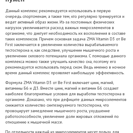
Данный комплекс рекомендуется использовать в первую
очередь спортсменам, а также тем, кто регулярно тренируется и
ведет активный образ жизни. Из-за постоянных физических
нагрузок увеличивается расход важных микроэлементов в
организме, что диктует необходимость их восполнения в составе
таких комплексов. Причем основная задача ZMA Vitamin D3 от Be
First заключается в увеличении количества вырабатываемого
тестостерона и, как следствие, улучшении мышечного роста и
увеличении силового потенциала организма. С помощью данного
комплекса можно также улучшить качество сна, поэтому его
рекомендуется использовать перед сном. Ведь именно в ночное
время данный комплекс проявляет наибольшую эффективность.
Формула ZMA Vitamin D3 от Be First включает цинк, магний,
витамины Б6 и Д3. Вместе цинк, магний и витамин Б6 создают
наиболее благоприятные условия для выработки тестостерона в
организме. Доказано, что при дефиците данных микроэлементов
снижается количество синтезируемого тестостерона, что
провоцирует замедление мышечного роста, ухудшение
работоспособности, увеличение доли жировых отложений по
отношению к мышечной массе.
По отдельности каждый из микроэлементов несет пользу для