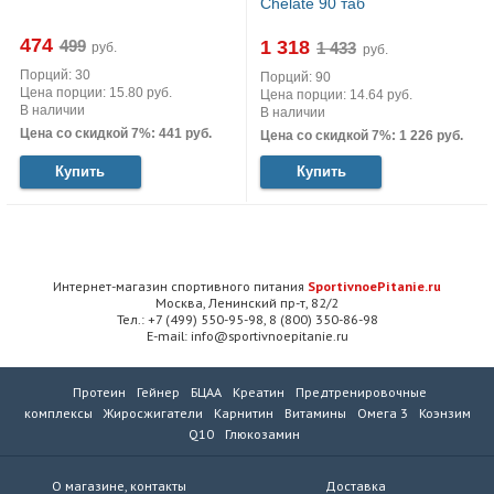
Chelate 90 таб
474
1 318
руб.
руб.
Порций: 30
Порций: 90
Цена порции: 15.80 руб.
Цена порции: 14.64 руб.
В наличии
В наличии
Цена со скидкой 7%: 441 руб.
Цена со скидкой 7%: 1 226 руб.
Купить
Купить
Интернет-магазин спортивного питания
SportivnoePitanie.ru
Москва, Ленинский пр-т, 82/2
Тел.: +7 (499) 550-95-98, 8 (800) 350-86-98
E-mail: info@sportivnoepitanie.ru
Протеин
Гейнер
БЦАА
Креатин
Предтренировочные
комплексы
Жиросжигатели
Карнитин
Витамины
Омега 3
Коэнзим
Q10
Глюкозамин
О магазине, контакты
Доставка