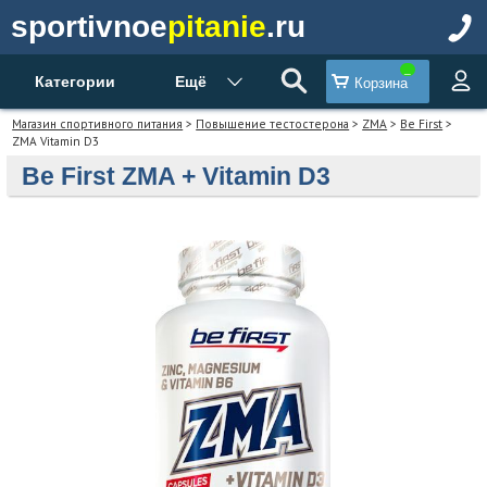
sportivnoe
pitanie
.ru
Категории
Ещё
Корзина
Магазин спортивного питания
>
Повышение тестостерона
>
ZMA
>
Be First
>
ZMA Vitamin D3
Be First ZMA + Vitamin D3