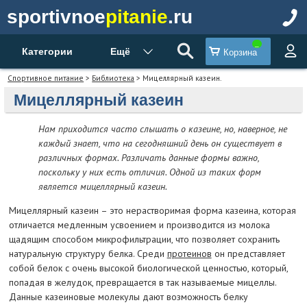
sportivnoe
pitanie
.ru
Категории
Ещё
Корзина
Спортивное питание
>
Библиотека
> Мицеллярный казеин.
Мицеллярный казеин
Нам приходится часто слышать о казеине, но, наверное, не
каждый знает, что на сегодняшний день он существует в
различных формах. Различать данные формы важно,
поскольку у них есть отличия. Одной из таких форм
является мицеллярный казеин.
Мицеллярный казеин – это нерастворимая форма казеина, которая
отличается медленным усвоением и производится из молока
щадящим способом микрофильтрации, что позволяет сохранить
натуральную структуру белка. Среди
протеинов
он представляет
собой белок с очень высокой биологической ценностью, который,
попадая в желудок, превращается в так называемые мицеллы.
Данные казеиновые молекулы дают возможность белку