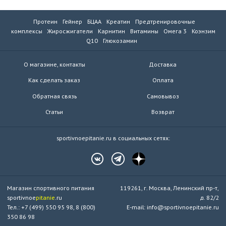
Протеин
Гейнер
БЦАА
Креатин
Предтренировочные
комплексы
Жиросжигатели
Карнитин
Витамины
Омега 3
Коэнзим
Q10
Глюкозамин
О магазине, контакты
Доставка
Как сделать заказ
Оплата
Обратная связь
Самовывоз
Статьи
Возврат
sportivnoepitanie.ru в социальных сетях:
Магазин спортивного питания
119261, г. Москва, Ленинский пр-т,
sportivnoe
pitanie
.ru
д. 82/2
Тел.: +7 (499) 550 95 98, 8 (800)
E-mail: info@sportivnoepitanie.ru
350 86 98