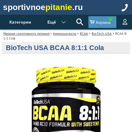
sportivnoe
pitanie
.ru
Категории
Ещё
Корзина
Магазин спортивного питания
>
Аминокислоты
>
BCAA
>
BioTech USA
> BCAA 8-
1-1 Cola
BioTech USA BCAA 8:1:1 Cola