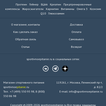
Протеин
Гейнер
БЦАА
Креатин
Предтренировочные
комплексы
Жиросжигатели
Карнитин
Витамины
Омега 3
Коэнзим
Q10
Глюкозамин
О магазине, контакты
Доставка
Как сделать заказ
Оплата
Обратная связь
Самовывоз
Статьи
Возврат
sportivnoepitanie.ru в социальных сетях:
Магазин спортивного питания
119261, г. Москва, Ленинский пр-т,
sportivnoe
pitanie
.ru
д. 82/2
Тел.: +7 (499) 550 95 98, 8 (800)
E-mail: info@sportivnoepitanie.ru
350 86 98
Copyright ©2009-2026 sportivnoepitanie.ru Все права защищены