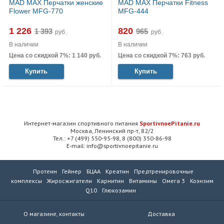
MAD MAX Перчатки женские
MAD MAX Перчатки Fitness
Flower MFG-770
MFG-444
1 226
820
руб.
руб.
В наличии
В наличии
Цена со скидкой 7%: 1 140 руб.
Цена со скидкой 7%: 763 руб.
Купить
Купить
Интернет-магазин спортивного питания
SportivnoePitanie.ru
Москва, Ленинский пр-т, 82/2
Тел.: +7 (499) 550-95-98, 8 (800) 350-86-98
E-mail: info@sportivnoepitanie.ru
Протеин
Гейнер
БЦАА
Креатин
Предтренировочные
комплексы
Жиросжигатели
Карнитин
Витамины
Омега 3
Коэнзим
Q10
Глюкозамин
О магазине, контакты
Доставка