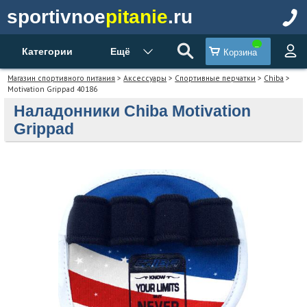
sportivnoe
pitanie
.ru
Категории
Ещё
Корзина
Магазин спортивного питания
>
Аксессуары
>
Спортивные перчатки
>
Chiba
>
Motivation Grippad 40186
Наладонники Chiba Motivation
Grippad