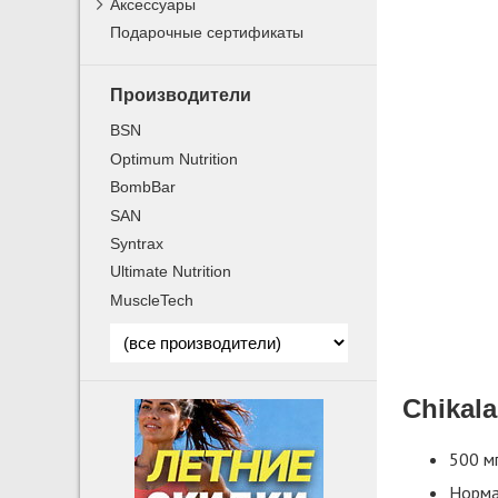
Аксессуары
Подарочные сертификаты
Производители
BSN
Optimum Nutrition
BombBar
SAN
Syntrax
Ultimate Nutrition
MuscleTech
Chikal
500 мг
Норма