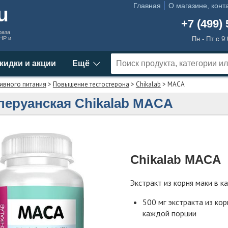
Главная
О магазине, конт
ru
+7 (499) 
раза
MHP и
Пн - Пт с 9
кидки и акции
Ещё
ивного питания
>
Повышение тестостерона
>
Chikalab
> MACA
перуанская Chikalab MACA
Chikalab MACA
Экстракт из корня маки в к
500 мг экстракта из кор
каждой порции