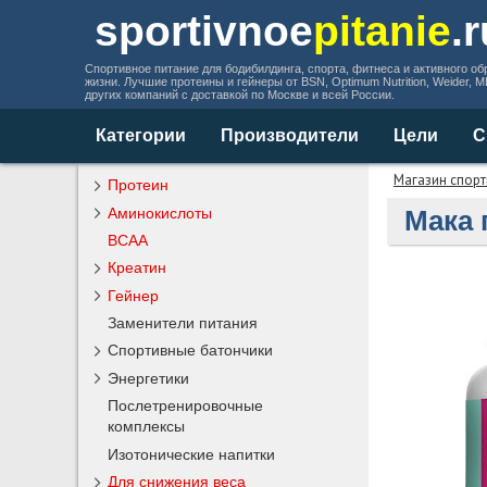
sportivnoe
pitanie
.
Спортивное питание для бодибилдинга, спорта, фитнеса и активного об
жизни. Лучшие протеины и гейнеры от BSN, Optimum Nutrition, Weider, 
других компаний с доставкой по Москве и всей России.
Категории
Производители
Цели
С
Магазин спорт
Протеин
Аминокислоты
Мака 
BCAA
Креатин
Гейнер
Заменители питания
Спортивные батончики
Энергетики
Послетренировочные
комплексы
Изотонические напитки
Для снижения веса