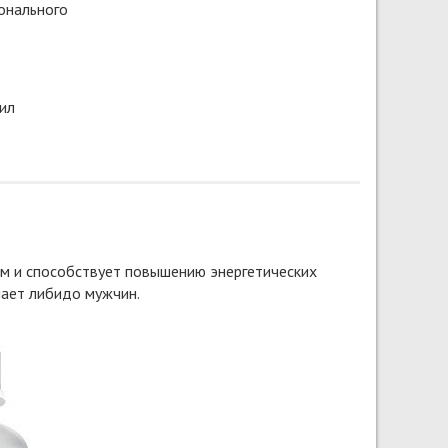
онального
ил
ем и способствует повышению энергетических
шает либидо мужчин.