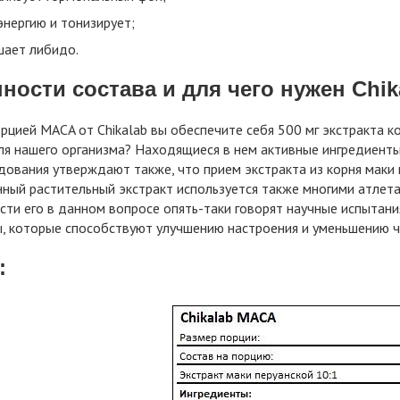
энергию и тонизирует;
ает либидо.
ности состава и для чего нужен Chi
рцией MACA от Chikalab вы обеспечите себя 500 мг экстракта ко
ля нашего организма? Находящиеся в нем активные ингредиент
дования утверждают также, что прием экстракта из корня маки п
ный растительный экстракт используется также многими атлетам
ти его в данном вопросе опять-таки говорят научные испытания
 которые способствуют улучшению настроения и уменьшению чу
: