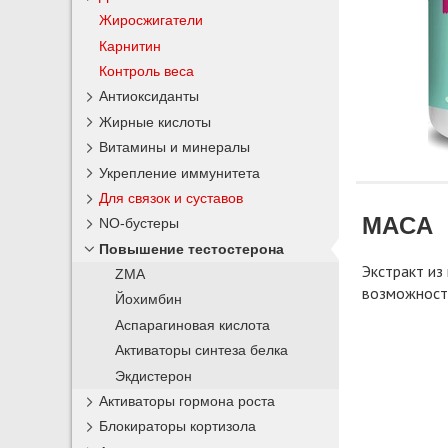
Жиросжигатели
Карнитин
Контроль веса
Антиоксиданты
Жирные кислоты
Витамины и минералы
Укрепление иммунитета
Для связок и суставов
MACA
NO-бустеры
Повышение тестостерона
Экстракт из
ZMA
возможносте
Йохимбин
Аспарагиновая кислота
Активаторы синтеза белка
Экдистерон
Активаторы гормона роста
Блокираторы кортизола