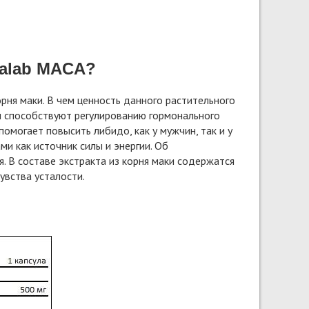
kalab MACA?
рня маки. В чем ценность данного растительного
ы способствуют регулированию гормонального
омогает повысить либидо, как у мужчин, так и у
и как источник силы и энергии. Об
. В составе экстракта из корня маки содержатся
вства усталости.