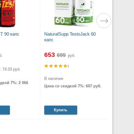
T 90 капс
NaturalSupp TestoJack 60
капс
653
б.
руб.
1
 74.03 руб.
В наличии
дкой 7%: 2 066
Цена со скидкой 7%: 607 руб.
Купить