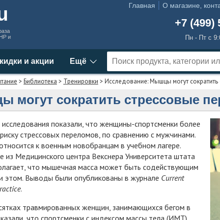
Главная
О магазине, конт
ru
+7 (499) 
раза
MHP и
Пн - Пт с 9
кидки и акции
Ещё
итание
>
Библиотека
>
Тренировки
> Исследование: Мышцы могут сократить
 могут сократить стрессовые пе
исследования показали, что женщины-спортсменки более
иску стрессовых переломов, по сравнению с мужчинами.
относится к военным новобранцам в учебном лагере.
е из Медицинского центра Векснера Университета штата
олагает, что мышечная масса может быть содействующим
и этом. Выводы были опубликованы в журнале
Current
ractice
.
сятках травмированных женщин, занимающихся бегом в
казали, что спортсменки с индексом массы тела (ИМТ)