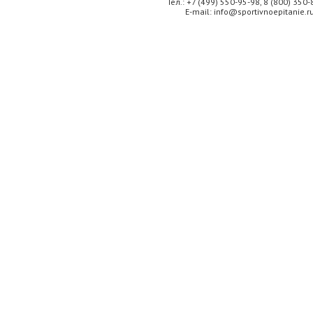
Тел.: +7 (499) 550-95-98, 8 (800) 350
E-mail: info@sportivnoepitanie.r