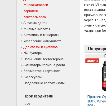
менее 19 чащ
Жиросжигатели
восстанавлив
Карнитин
правило, вос
Контроль веса
через 13 нед
Антиоксиданты
худых бегун
Жирные кислоты
удары при бе
Витамины и минералы
Укрепление иммунитета
Для связок и суставов
Популяр
NO-бустеры
Повышение тестостерона
Активаторы гормона роста
Блокираторы кортизола
Аксессуары
Подарочные сертификаты
Производители
Протеин Op
100% Whey 
BSN
908 г