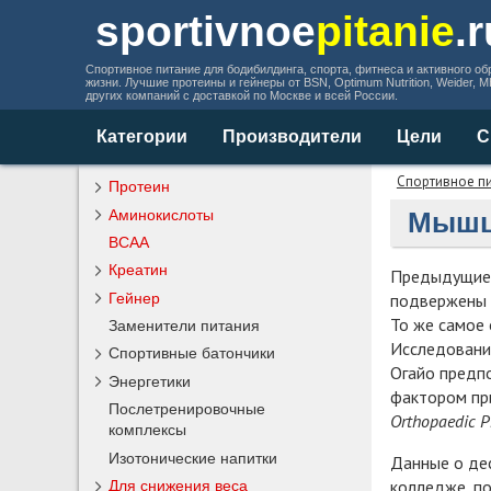
sportivnoe
pitanie
.
Спортивное питание для бодибилдинга, спорта, фитнеса и активного об
жизни. Лучшие протеины и гейнеры от BSN, Optimum Nutrition, Weider, 
других компаний с доставкой по Москве и всей России.
Категории
Производители
Цели
С
Спортивное п
Протеин
Аминокислоты
Мышцы
BCAA
Креатин
Предыдущие 
подвержены р
Гейнер
То же самое 
Заменители питания
Исследовани
Спортивные батончики
Огайо предп
Энергетики
фактором пр
Послетренировочные
Orthopaedic P
комплексы
Изотонические напитки
Данные о де
колледже, по
Для снижения веса