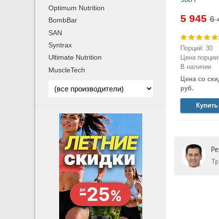
Optimum Nutrition
5 945
BombBar
SAN
Syntrax
Порций: 30
Ultimate Nutrition
Цена порции:
В наличии
MuscleTech
Цена со ски
руб.
Купить
Ре
Тр