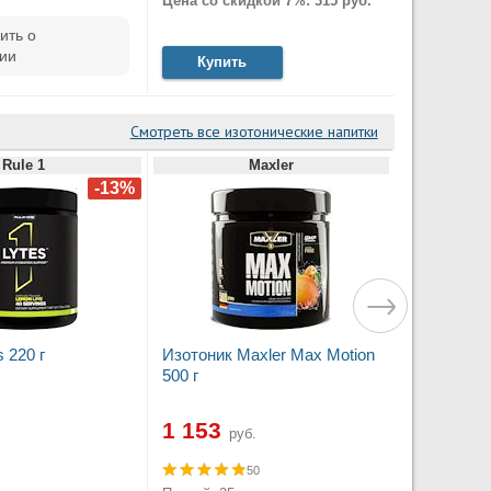
Цена со скидкой 7%: 315 руб.
ить о
ии
Купить
Смотреть все изотонические напитки
Rule 1
Maxler
s 220 г
Изотоник Maxler Max Motion
500 г
1 153
руб.
50