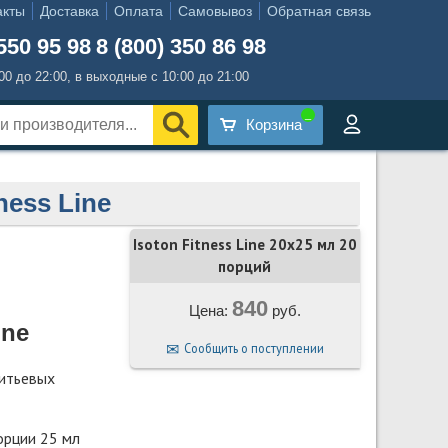
акты
Доставка
Оплата
Самовывоз
Обратная связь
550 95 98
8 (800) 350 86 98
:00 до 22:00, в выходные с 10:00 до 21:00
Корзина
ness Line
Isoton Fitness Line 20x25 мл 20
порций
840
Цена:
руб.
ine
Сообщить о поступлении
питьевых
орции 25 мл