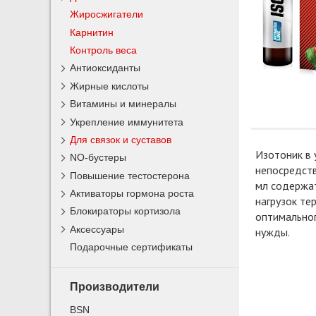
Жиросжигатели
Карнитин
Контроль веса
Антиоксиданты
Жирные кислоты
Витамины и минералы
Укрепление иммунитета
Для связок и суставов
Изотоник в
NO-бустеры
непосредств
Повышение тестостерона
мл содержат
Активаторы гормона роста
нагрузок те
Блокираторы кортизола
оптимальног
Аксессуары
нужды.
Подарочные сертификаты
Производители
BSN