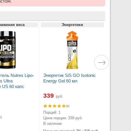
истом.
нижения веса
Энергетики
ель Nutrex Lipo-
Энергетик SiS GO Isotonic
s Ultra
Energy Gel 60 мл
e US 60 капс
339
руб.
30
.
Порций: 1
3
Цена порции: 339 руб.
В наличии