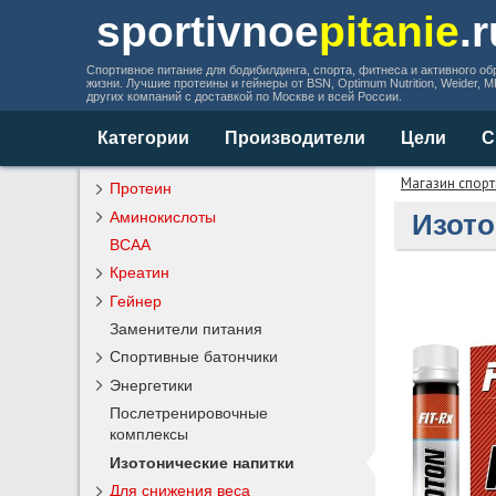
sportivnoe
pitanie
.
Спортивное питание для бодибилдинга, спорта, фитнеса и активного об
жизни. Лучшие протеины и гейнеры от BSN, Optimum Nutrition, Weider, 
других компаний с доставкой по Москве и всей России.
Категории
Производители
Цели
С
Магазин спорт
Протеин
Аминокислоты
Изото
BCAA
Креатин
Гейнер
Заменители питания
Спортивные батончики
Энергетики
Послетренировочные
комплексы
Изотонические напитки
Для снижения веса