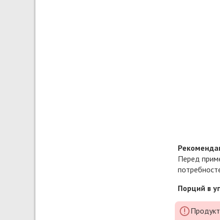
Рекомендац
Перед приме
потребносте
Порций в у
Продукт