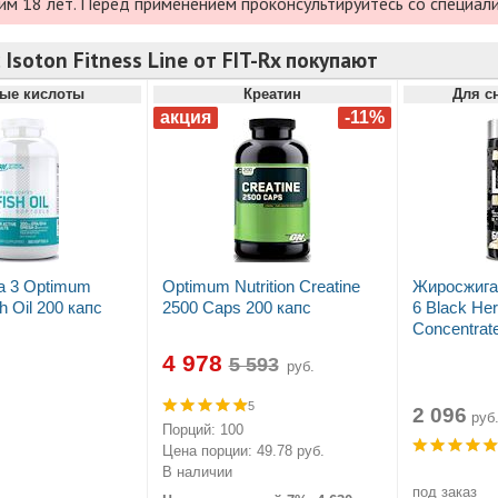
им 18 лет. Перед применением проконсультируйтесь со специал
 Isoton Fitness Line от FIT-Rx покупают
ые кислоты
Креатин
Для с
а 3 Optimum
Optimum Nutrition Creatine
Жиросжигат
sh Oil 200 капс
2500 Caps 200 капс
6 Black Her
Concentrat
4 978
руб.
5
2 096
руб
Порций: 100
Цена порции: 49.78 руб.
В наличии
под заказ