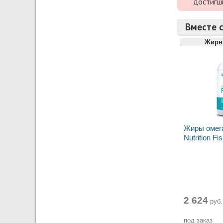
достигш
Вместе с
Жирн
Жиры омег
Nutrition Fi
2 624
руб.
под заказ