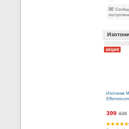
Сообщи
поступлен
Изотони
Изотоник M
Effervescen
399