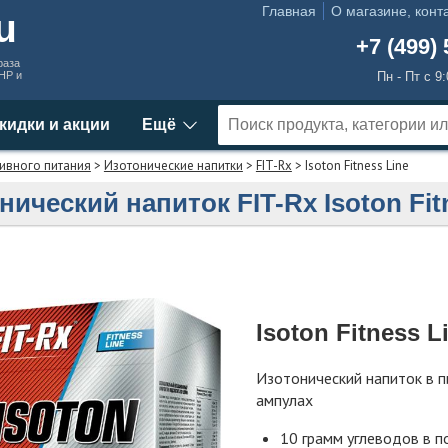
Главная
О магазине, конт
ru
+7 (499) 
раза
MHP и
Пн - Пт с 9
кидки и акции
Ещё
ивного питания
>
Изотонические напитки
>
FIT-Rx
> Isoton Fitness Line
нический напиток FIT-Rx Isoton Fit
Isoton Fitness L
Изотонический напиток в 
ампулах
10 грамм углеводов в п