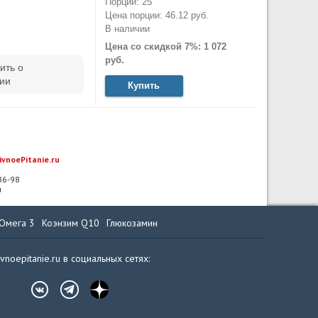
Порций: 25
.
Цена порции: 46.12 руб.
В наличии
Цена со скидкой 7%: 1 072
руб.
ить о
ии
Купить
ivnoePitanie.ru
-86-98
u
Омега 3
Коэнзим Q10
Глюкозамин
ivnoepitanie.ru в социальных сетях: