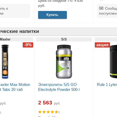
Цена со скидкой 7%: 4 630
руб.
ть о
Сообщ
ии
поступлен
Купить
ческие напитки
Maxler
SiS
axler Max Motion
Электролиты SiS GO
Rule 1 Lyte
t Tabs 20 таб
Electrolyte Powder 500 г
2 563
руб.
руб.
1
5