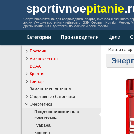
sportivnoe
pitanie
.
Спортивное питание для бодибилдинга, спорта, фитнеса и активного об
жизни. Лучшие протеины и гейнеры от BSN, Optimum Nutrition, Weider, 
других компаний с доставкой по Москве и всей России.
Категории
Производители
Цели
С
Магазин спорт
Протеин
Аминокислоты
Энерг
BCAA
Креатин
Гейнер
Заменители питания
Спортивные батончики
Энергетики
Предтренировочные
комплексы
Гуарана
Кофеин