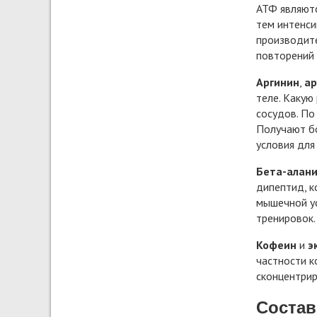
АТФ являютс
тем интенси
производите
повторений 
Аргинин
,
ар
теле. Какую
сосудов. По
Получают бо
условия для
Бета-алан
дипептид, к
мышечной ус
тренировок.
Кофеин
и
э
частности к
сконцентрир
Состав