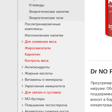
Углеводы
Энергетические напитки
Энергетические гели
Послетренировочные
комплексы
Изотонические напитки
Для снижения веса
Жиросжигатели
Карнитин
Контроль веса
Антиоксиданты
Dr NO
Жирные кислоты
Витамины и минералы
Предтренир
Укрепление иммунитета
нагрузке. О
Для связок и суставов
поддерживая
NO-бустеры
вносит в бо
концентраци
Повышение тестостерона
Активаторы гормона роста