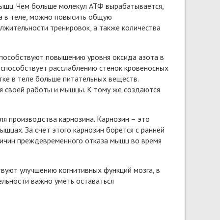
ышц. Чем больше молекул АТФ вырабатывается,
а в теле, можно повысить общую
олжительности тренировок, а также количества
пособствуют повышению уровня оксида азота в
 способствует расслаблению стенок кровеносных
тке в теле больше питательных веществ.
я своей работы и мышцы. К тому же создаются
ля производства карнозина. Карнозин – это
шцах. За счет этого карнозин борется с ранней
ричин преждевременного отказа мышц во время
вуют улучшению когнитивных функций мозга, в
ельности важно уметь оставаться