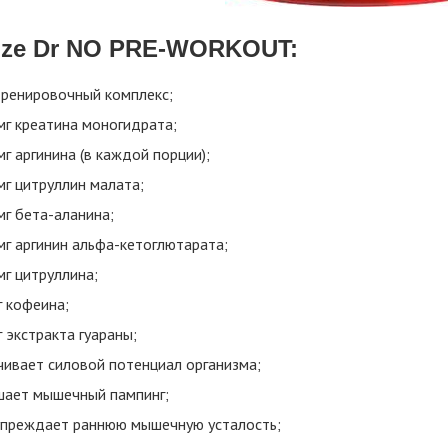
ize Dr NO PRE-WORKOUT:
ренировочный комплекс;
мг креатина моногидрата;
г аргинина (в каждой порции);
мг цитруллин малата;
мг бета-аланина;
мг аргинин альфа-кетоглютарата;
мг цитруллина;
г кофеина;
 экстракта гуараны;
чивает силовой потенциал организма;
ает мышечный пампинг;
преждает раннюю мышечную усталость;