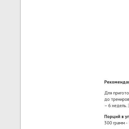
Рекомендац
Для пригото
до трениров
– 6 недель.
Порций в у
300 грамм -