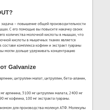
OUT?
го задача – повышение общей производительности
шцах. С его помощью вы повысите накачку своих
его количества молочной кислоты в мышцах, что
лочной кислоты в мышечных тканях является
 составе комплекса кофеин и экстракт гуараны
ы вы могли дольше удерживать концентрацию
т Galvanize
гинин, цитруллин малат, цитруллин, бета-аланин,
мг аргинина, 3100 мг цитруллин малата, 2400 мг
0 мг кофеина, 100 мг экстракта гуараны.
анизмом для производства молекул АТФ. Молекулы