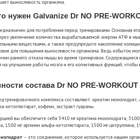
ает выносливость организма.
го нужен Galvanize Dr NO PRE-WORK
едназначен для потребления перед тренировками. Основная е
ерез увеличение количества вырабатываемой энергии АТФ в мы
льными веществами, а также предупредите накопление излишн
овия для повышения выносливости организма. Ведь избыток мо
ичин раннего отказа мышц во время тренировок. Содержащиеся в
 на улучшение работы мозга и его когнитивных функций, чтоб
ности состава Dr NO PRE-WORKOUT о
дтренировочного комплекса составляют: креатин моногидрат, ар
фа-кетоглютарат, кофеин, экстракт гуараны.
рцией вы обеспечите себя 3410 мг креатина моногидрата, 3100 
а, 1500 мг аргинин альфа-кетоглютарата, 1500 мг цитруллина, 19
оногидрат
– это соединение, которое используется нашим орг