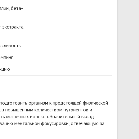
ллин, бета-
г экстракта
осливость
мпинг
кцию
одготовить организм к предстоящей физической
мышц повышенным количеством нутриентов и
сть мышечных волокон. Значительный вклад
тивацию ментальной фокусировки, отвечающую за