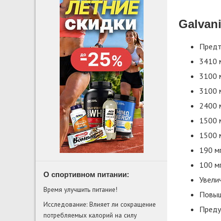
Galvan
Предт
3410 
3100 м
3100 
2400 
1500 
1500 
190 м
100 мг
О спортивном питании:
Увели
Время улучшить питание!
Повыш
Исследование: Влияет ли сокращение
Преду
потребляемых калорий на силу