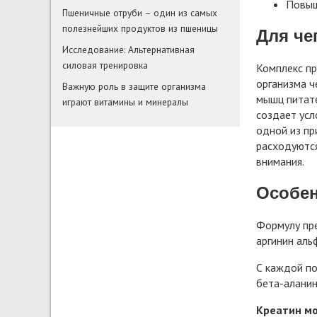
Повыш
Пшеничные отруби – один из самых
полезнейших продуктов из пшеницы
Для че
Исследование: Альтернативная
силовая тренировка
Комплекс пр
организма ч
Важную роль в защите организма
мышц питате
играют витамины и минералы
создает усл
одной из пр
расходуются
внимания.
Особен
Формулу пре
аргинин аль
С каждой по
бета-аланин
Креатин м