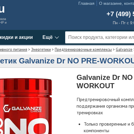
Главная
О магазине, конт
ru
+7 (499) 
раза
MHP и
Пн - Пт с 9
кидки и акции
Ещё
ивного питания
>
Энергетики
>
Предтренировочные комплексы
>
Galvanize
етик Galvanize Dr NO PRE-WORKO
Galvanize Dr NO
WORKOUT
Предтренировочный компл
поддержания организма пр
тренировках
Только проверенные и 
компоненты