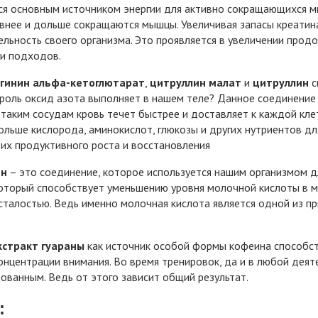
я основным источником энергии для активно сокращающихся м
внее и дольше сокращаются мышцы. Увеличивая запасы креатин
льность своего организма. Это проявляется в увеличении прод
и подходов.
гинин альфа-кетоглютарат
,
цитруллин малат
и
цитруллин
с
 роль оксид азота выполняет в нашем теле? Данное соединение
 таким сосудам кровь течет быстрее и доставляет к каждой кле
льше кислорода, аминокислот, глюкозы и других нутриентов дл
 их продуктивного роста и восстановления
ин
– это соединение, которое используется нашим организмом д
оторый способствует уменьшению уровня молочной кислоты в мы
талостью. Ведь именно молочная кислота является одной из п
кстракт гуараны
как источник особой формы кофеина способст
онцентрации внимания. Во время тренировок, да и в любой деят
ованным. Ведь от этого зависит общий результат.
: