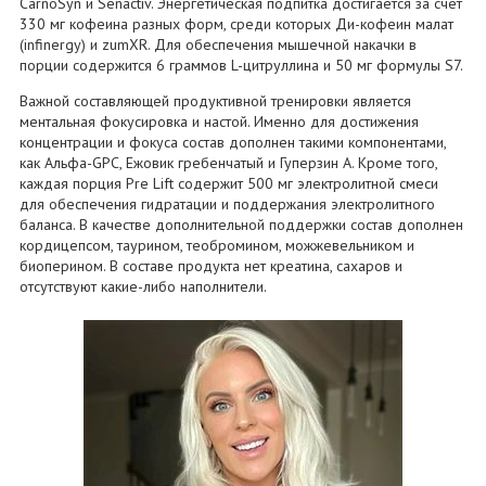
CarnoSyn и Senactiv. Энергетическая подпитка достигается за счет
330 мг кофеина разных форм, среди которых Ди-кофеин малат
(infinergy) и zumXR. Для обеспечения мышечной накачки в
порции содержится 6 граммов L-цитруллина и 50 мг формулы S7.
Важной составляющей продуктивной тренировки является
ментальная фокусировка и настой. Именно для достижения
концентрации и фокуса состав дополнен такими компонентами,
как Альфа-GPC, Ежовик гребенчатый и Гуперзин А. Кроме того,
каждая порция Pre Lift содержит 500 мг электролитной смеси
для обеспечения гидратации и поддержания электролитного
баланса. В качестве дополнительной поддержки состав дополнен
кордицепсом, таурином, теобромином, можжевельником и
биоперином. В составе продукта нет креатина, сахаров и
отсутствуют какие-либо наполнители.