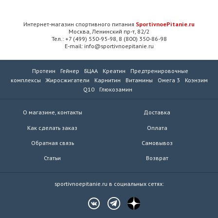
Интернет-магазин спортивного питания
SportivnoePitanie.ru
Москва, Ленинский пр-т, 82/2
Тел.: +7 (499) 550-95-98, 8 (800) 350-86-98
E-mail: info@sportivnoepitanie.ru
Протеин
Гейнер
БЦАА
Креатин
Предтренировочные
комплексы
Жиросжигатели
Карнитин
Витамины
Омега 3
Коэнзим
Q10
Глюкозамин
О магазине, контакты
Доставка
Как сделать заказ
Оплата
Обратная связь
Самовывоз
Статьи
Возврат
sportivnoepitanie.ru в социальных сетях: