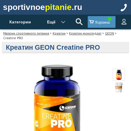
sportivnoe
pitanie
.ru
Категории
Ещё
Корзина
Магазин спортивного питания
>
Креатин
>
Креатин моногидрат
>
GEON
>
Creatine PRO
Креатин GEON Creatine PRO