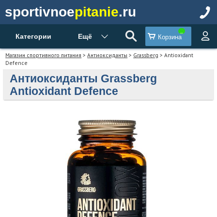
sportivnoe
pitanie
.ru
Категории
Ещё
Корзина
Магазин спортивного питания
>
Антиоксиданты
>
Grassberg
> Antioxidant
Defence
Антиоксиданты Grassberg
Antioxidant Defence