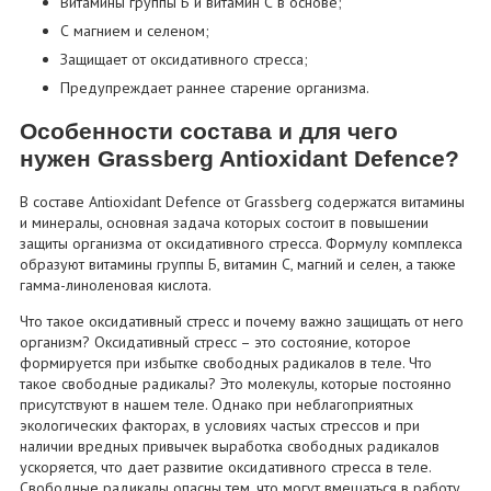
Витамины группы Б и витамин С в основе;
С магнием и селеном;
Защищает от оксидативного стресса;
Предупреждает раннее старение организма.
Особенности состава и для чего
нужен Grassberg Antioxidant Defence?
В составе Antioxidant Defence от Grassberg содержатся витамины
и минералы, основная задача которых состоит в повышении
защиты организма от оксидативного стресса. Формулу комплекса
образуют витамины группы Б, витамин С, магний и селен, а также
гамма-линоленовая кислота.
Что такое оксидативный стресс и почему важно защищать от него
организм? Оксидативный стресс – это состояние, которое
формируется при избытке свободных радикалов в теле. Что
такое свободные радикалы? Это молекулы, которые постоянно
присутствуют в нашем теле. Однако при неблагоприятных
экологических факторах, в условиях частых стрессов и при
наличии вредных привычек выработка свободных радикалов
ускоряется, что дает развитие оксидативного стресса в теле.
Свободные радикалы опасны тем, что могут вмешаться в работу