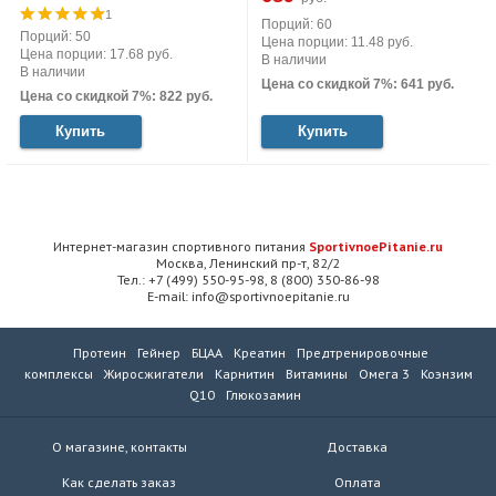
1
Порций: 60
Порций: 50
Цена порции: 11.48 руб.
Цена порции: 17.68 руб.
В наличии
В наличии
Цена со скидкой 7%: 641 руб.
Цена со скидкой 7%: 822 руб.
Купить
Купить
Интернет-магазин спортивного питания
SportivnoePitanie.ru
Москва, Ленинский пр-т, 82/2
Тел.: +7 (499) 550-95-98, 8 (800) 350-86-98
E-mail: info@sportivnoepitanie.ru
Протеин
Гейнер
БЦАА
Креатин
Предтренировочные
комплексы
Жиросжигатели
Карнитин
Витамины
Омега 3
Коэнзим
Q10
Глюкозамин
О магазине, контакты
Доставка
Как сделать заказ
Оплата