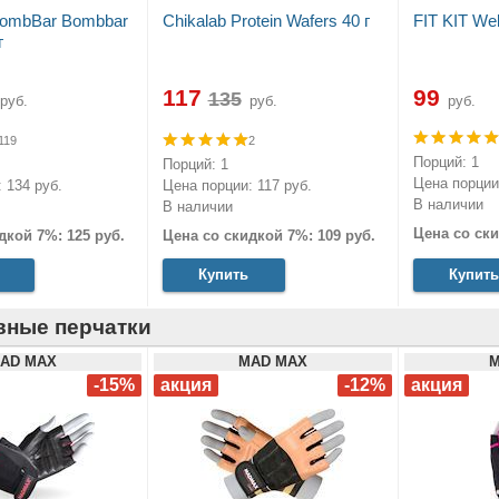
BombBar Bombbar
Chikalab Protein Wafers 40 г
FIT KIT Wel
г
117
99
руб.
руб.
руб.
119
2
Порций: 1
Порций: 1
Цена порции:
 134 руб.
Цена порции: 117 руб.
В наличии
В наличии
Цена со ски
дкой 7%: 125 руб.
Цена со скидкой 7%: 109 руб.
Купить
Купить
вные перчатки
AD MAX
MAD MAX
M