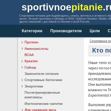
sportivnoe
pitanie
.
Спортивное питание для бодибилдинга, спорта, фитнеса и активного об
жизни. Лучшие протеины и гейнеры от BSN, Optimum Nutrition, Weider, 
других компаний с доставкой по Москве и всей России.
Категории
Производители
Цели
С
Спортивное п
Протеин
Аминокислоты
Кто п
BCAA
Креатин
Наше тело ох
через потоот
Гейнер
принадлежнос
Заменители питания
исследование
Спортивные батончики
Они выполнял
Энергетики
влажности 3
Послетренировочные
Experimental 
комплексы
Изотонические напитки
Выполняя упр
одинаковые 
Для снижения веса