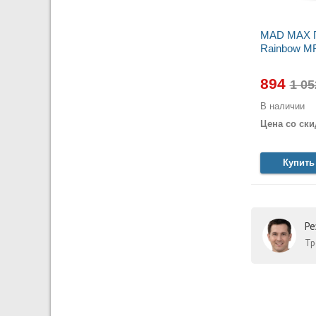
MAD MAX П
Rainbow M
894
В наличии
Цена со ски
Купить
Ре
Тр