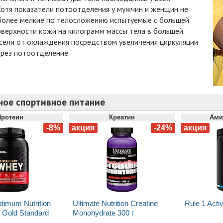
Хотя показатели потоотделения у мужчин и женщин не
 более мелкие по телосложению испытуемые с большей
верхности кожи на килограмм массы тела в большей
сели от охлаждения посредством увеличения циркуляции
ерез потоотделение.
ное спортивное питание
Протеин
Креатин
Ами
timum Nutrition
Ultimate Nutrition Creatine
Rule 1 Acti
Gold Standard
Monohydrate 300 г