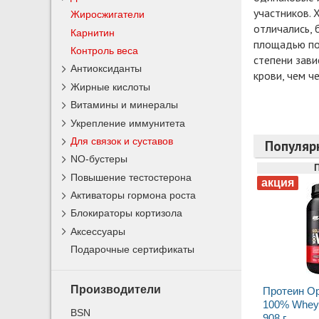
участников. 
Жиросжигатели
отличались,
Карнитин
площадью по
Контроль веса
степени зави
Антиоксиданты
крови, чем ч
Жирные кислоты
Витамины и минералы
Укрепление иммунитета
Для связок и суставов
Популяр
NO-бустеры
Повышение тестостерона
Активаторы гормона роста
Блокираторы кортизола
Аксессуары
Подарочные сертификаты
Производители
Протеин Op
100% Whey 
BSN
908 г