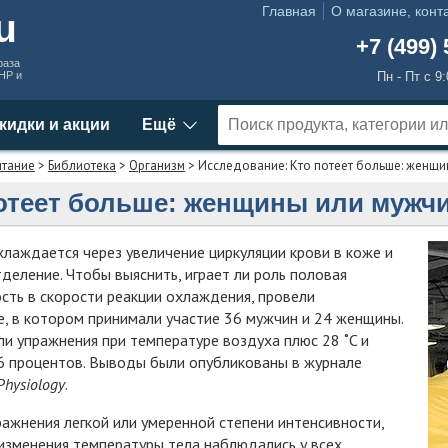
Главная
О магазине, конт
ru
+7 (499) 
раза
MHP и
Пн - Пт с 9
кидки и акции
Ещё
итание
>
Библиотека
>
Организм
> Исследование: Кто потеет больше: женщ
отеет больше: женщины или мужч
лаждается через увеличение циркуляции крови в коже и
деление. Чтобы выяснить, играет ли роль половая
ть в скорости реакции охлаждения, провели
, в котором принимали участие 36 мужчин и 24 женщины.
и упражнения при температуре воздуха плюс 28 ˚C и
6 процентов. Выводы были опубликованы в журнале
Physiology
.
ажнения легкой или умеренной степени интенсивности,
изменения температуры тела наблюдались у всех