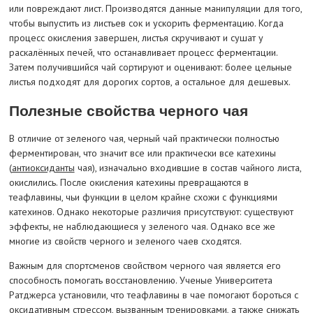
или повреждают лист. Производятся данные манипуляции для того,
чтобы выпустить из листьев сок и ускорить ферментацию. Когда
процесс окисления завершен, листья скручивают и сушат у
раскалённых печей, что останавливает процесс ферментации.
Затем получившийся чай сортируют и оценивают: более цельные
листья подходят для дорогих сортов, а остальное для дешевых.
Полезные свойства черного чая
В отличие от зеленого чая, черный чай практически полностью
ферментирован, что значит все или практически все катехины
(
антиоксиданты
чая), изначально входившие в состав чайного листа,
окислились. После окисления катехины превращаются в
теафлавины, чьи функции в целом крайне схожи с функциями
катехинов. Однако некоторые различия присутствуют: существуют
эффекты, не наблюдающиеся у зеленого чая. Однако все же
многие из свойств черного и зеленого чаев сходятся.
Важным для спортсменов свойством черного чая является его
способность помогать восстановлению. Ученые Университета
Ратджерса установили, что теафлавины в чае помогают бороться с
оксидативным стрессом, вызванным тренировками, а также снижать