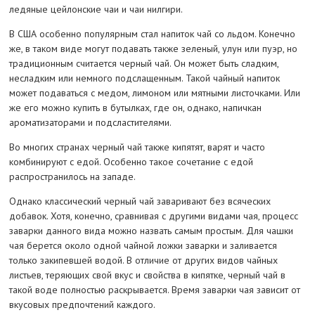
ледяные цейлонские чаи и чаи нилгири.
В США особенно популярным стал напиток чай со льдом. Конечно
же, в таком виде могут подавать также зеленый, улун или пуэр, но
традиционным считается черный чай. Он может быть сладким,
несладким или немного подслащенным. Такой чайный напиток
может подаваться с медом, лимоном или мятными листочками. Или
же его можно купить в бутылках, где он, однако, напичкан
ароматизаторами и подсластителями.
Во многих странах черный чай также кипятят, варят и часто
комбинируют с едой. Особенно такое сочетание с едой
распространилось на западе.
Однако классический черный чай заваривают без всяческих
добавок. Хотя, конечно, сравнивая с другими видами чая, процесс
заварки данного вида можно назвать самым простым. Для чашки
чая берется около одной чайной ложки заварки и заливается
только закипевшей водой. В отличие от других видов чайных
листьев, теряющих свой вкус и свойства в кипятке, черный чай в
такой воде полностью раскрывается. Время заварки чая зависит от
вкусовых предпочтений каждого.