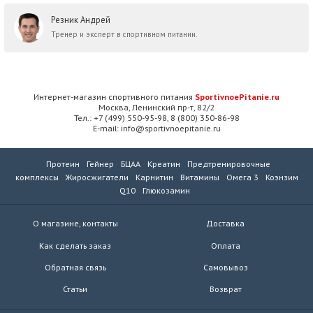
Резник Андрей
Тренер и эксперт в спортивном питании.
Интернет-магазин спортивного питания
SportivnoePitanie.ru
Москва, Ленинский пр-т, 82/2
Тел.: +7 (499) 550-95-98, 8 (800) 350-86-98
E-mail: info@sportivnoepitanie.ru
Протеин
Гейнер
БЦАА
Креатин
Предтренировочные
комплексы
Жиросжигатели
Карнитин
Витамины
Омега 3
Коэнзим
Q10
Глюкозамин
О магазине, контакты
Доставка
Как сделать заказ
Оплата
Обратная связь
Самовывоз
Статьи
Возврат