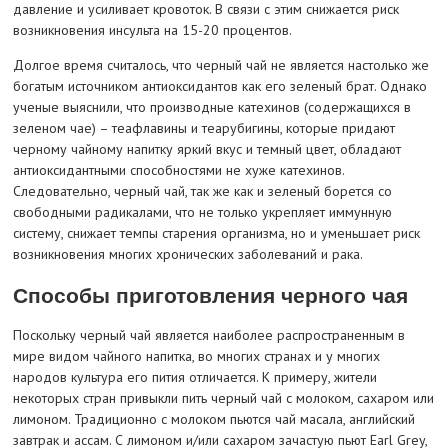
давление и усиливает кровоток. В связи с этим снижается риск
возникновения инсульта на 15-20 процентов.
Долгое время считалось, что черный чай не является настолько же
богатым источником антиоксидантов как его зеленый брат. Однако
ученые выяснили, что производные катехинов (содержащихся в
зеленом чае) – теафлавины и теарубигины, которые придают
черному чайному напитку яркий вкус и темный цвет, обладают
антиоксидантными способностями не хуже катехинов.
Следовательно, черный чай, так же как и зеленый борется со
свободными радикалами, что не только укрепляет иммунную
систему, снижает темпы старения организма, но и уменьшает риск
возникновения многих хронических заболеваний и рака.
Способы приготовления черного чая
Поскольку черный чай является наиболее распространенным в
мире видом чайного напитка, во многих странах и у многих
народов культура его пития отличается. К примеру, жители
некоторых стран привыкли пить черный чай с молоком, сахаром или
лимоном. Традиционно с молоком пьются чай масала, английский
завтрак и ассам. С лимоном и/или сахаром зачастую пьют Earl Grey,