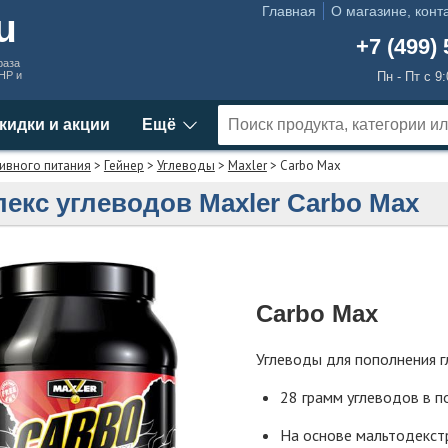
Главная
О магазине, конт
ru
+7 (499) 
раза
MHP и
Пн - Пт с 9
кидки и акции
Ещё
ивного питания
>
Гейнер
>
Углеводы
>
Maxler
> Carbo Max
екс углеводов Maxler Carbo Max
Carbo Max
Углеводы для пополнения г
28 грамм углеводов в п
На основе мальтодекст