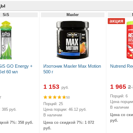
ды
SiS
Maxler
SiS GO Energy +
Изотоник Maxler Max Motion
Nutrend Re
Gel 60 мл
500 г
1 153
1 965
руб.
Порций: 6
7
50
Цена порции:
Порций: 25
В наличии
 385 руб.
Цена порции: 46.12 руб.
Цена со ски
В наличии
руб.
дкой 7%: 358 руб.
Цена со скидкой 7%: 1 072
руб.