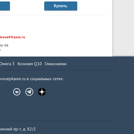
Купить
ivnoePitanie.ru
-86-98
u
Омега 3
Коэнзим Q10
Глюкозамин
ivnoepitanie.ru в социальных сетях:
инский пр-т, д. 82/2