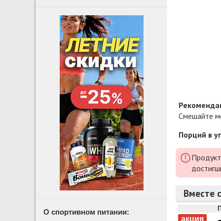
Рекомендац
Смешайте ме
Порций в у
Продукт
достигш
Вместе с
О спортивном питании: