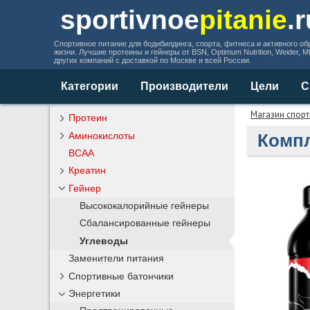
sportivnoe
pitanie
.
Спортивное питание для бодибилдинга, спорта, фитнеса и активного об
жизни. Лучшие протеины и гейнеры от BSN, Optimum Nutrition, Weider, 
других компаний с доставкой по Москве и всей России.
Категории
Производители
Цели
С
Магазин спорт
Протеин
Аминокислоты
Компл
BCAA
Креатин
Гейнер
Высококалорийные гейнеры
Сбалансированные гейнеры
Углеводы
Заменители питания
Спортивные батончики
Энергетики