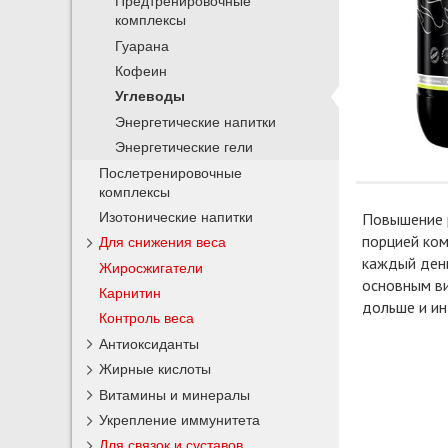
Предтренировочные
комплексы
Гуарана
Кофеин
Углеводы
Энергетические напитки
Энергетические гели
Послетренировочные
комплексы
Изотонические напитки
Повышение р
порцией ко
Для снижения веса
каждый день
Жиросжигатели
основным ви
Карнитин
дольше и ин
Контроль веса
Антиоксиданты
Жирные кислоты
Витамины и минералы
Укрепление иммунитета
Для связок и суставов