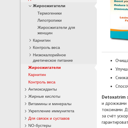
Жиросжигатели
Термогеники
Липотропики
Жиросжигатели для
женщин
Карнитин
Контроль веса
Низкокалорийное
Очища
диетическое питание
Жиросжигатели
Улучш
Карнитин
Снижа
Контроль веса
Спосо
Антиоксиданты
Detoxatrim 
Жирные кислоты
и дрожжами C
Витамины и минералы
токсинами. Д
Укрепление иммунитета
за счёт уско
Для связок и суставов
гарантироват
NO-бустеры