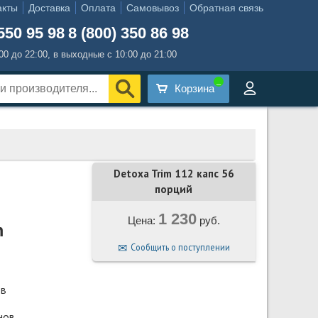
акты
Доставка
Оплата
Самовывоз
Обратная связь
550 95 98
8 (800) 350 86 98
:00 до 22:00, в выходные с 10:00 до 21:00
Корзина
Detoxa Trim 112 капс 56
порций
1 230
Цена:
руб.
m
Сообщить о поступлении
тв
нов