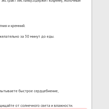
й экстракт листьев(содержит кофеин), Яблочный
ния и кремний.
желательно за 30 минут до еды.
спытываете быстрое сердцебиение,
щищайте от солнечного света и влажности.