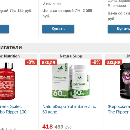
Цена порции:
В наличии
В наличии
дкой 7%: 125 руб.
Цена со скидкой 7%: 2 588
Цена со ски
руб.
руб.
Купить
Купить
игатели
ec Nutrition
NaturalSupp
J
ель Scitec
NaturalSupp Yohimbine Zinc
Жиросжига
rbo Ripper 100
60 капс
The Ripper 
418
руб.
руб.