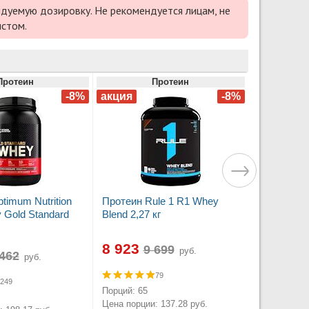
дуемую дозировку. Не рекомендуется лицам, не
истом.
Протеин
Протеин
timum Nutrition
Протеин Rule 1 R1 Whey
Gold Standard
Blend 2,27 кг
8 923
руб.
руб.
79
249
Порций: 65
Цена порции: 137.28 руб.