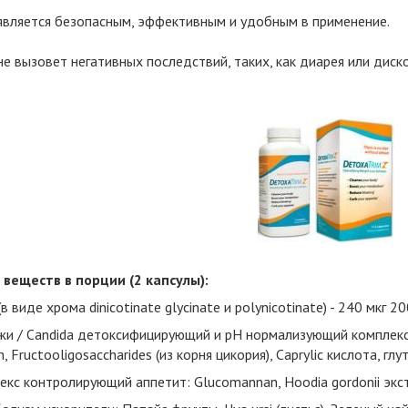
вляется безопасным, эффективным и удобным в применение.
е вызовет негативных последствий, таких, как диарея или дис
веществ в порции (2 капсулы):
в виде хрома dinicotinate glycinate и polynicotinate) - 240 мкг 2
 / Candida детоксифицирующий и рН нормализующий комплекс: La
m, Fructooligosaccharides (из корня цикория), Caprylic кислота, глу
кс контролирующий аппетит: Glucomannan, Hoodia gordonii экст