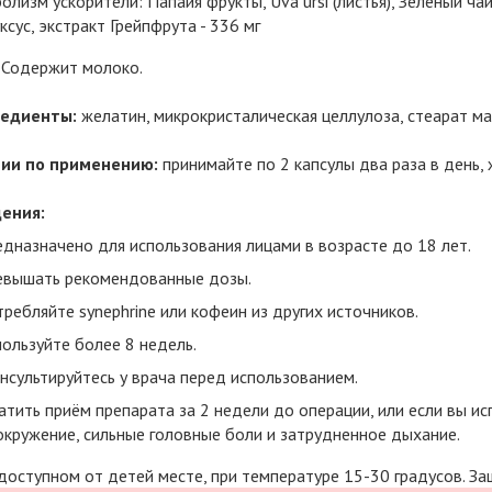
лизм ускорители: Папайя фрукты, Uva ursi (листья), Зеленый ча
ксус, экстракт Грейпфрута - 336 мг
 Содержит молоко.
редиенты:
желатин, микрокристалическая целлулоза, стеарат маг
ии по применению:
принимайте по 2 капсулы два раза в день, 
ения:
едназначено для использования лицами в возрасте до 18 лет.
евышать рекомендованные дозы.
ребляйте synephrine или кофеин из других источников.
пользуйте более 8 недель.
нсультируйтесь у врача перед использованием.
атить приём препарата за 2 недели до операции, или если вы и
окружение, сильные головные боли и затрудненное дыхание.
доступном от детей месте, при температуре 15-30 градусов. За