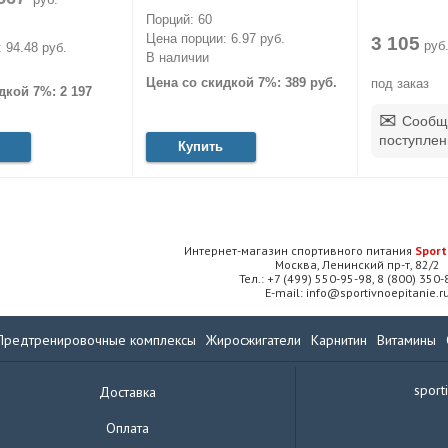
Порций: 60
Цена порции: 6.97 руб.
3 105
руб
 94.48 руб.
В наличии
Цена со скидкой 7%: 389 руб.
под заказ
дкой 7%: 2 197
Сообщ
поступлен
Купить
Интернет-магазин спортивного питания
Sport
Москва, Ленинский пр-т, 82/2
Тел.: +7 (499) 550-95-98, 8 (800) 350
E-mail: info@sportivnoepitanie.r
Предтренировочные комплексы
Жиросжигатели
Карнитин
Витамины
sport
Доставка
Оплата