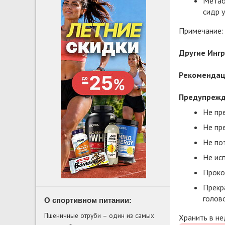
Метабо
сидр у
Примечание:
Другие Инг
Рекомендац
Предупрежд
Не пр
Не пр
Не пот
Не ис
Проко
Прекр
голов
О спортивном питании:
Пшеничные отруби – один из самых
Хранить в не