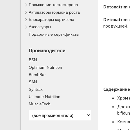
Повышение тестостерона
Detoxatrim
я
Активаторы гормона роста
Detoxatrim
н
Блокираторы кортизола
продукцией.
Аксессуары
Подарочные сертификаты
Производители
BSN
Optimum Nutrition
BombBar
SAN
Содержание 
Syntrax
Ultimate Nutrition
Хром (
MuscleTech
Дрожжи
bifidu
Компле