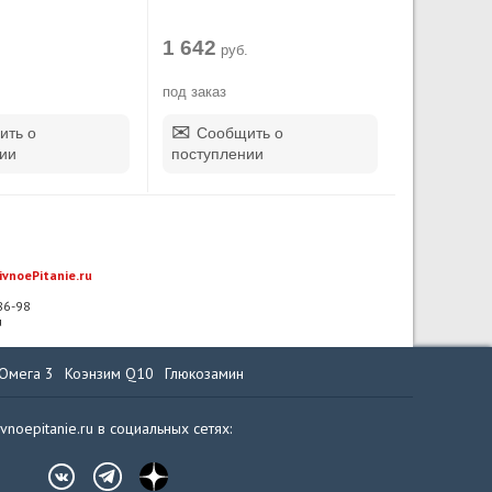
1 642
.
руб.
под заказ
ить о
Сообщить о
ии
поступлении
ivnoePitanie.ru
-86-98
u
Омега 3
Коэнзим Q10
Глюкозамин
ivnoepitanie.ru в социальных сетях: