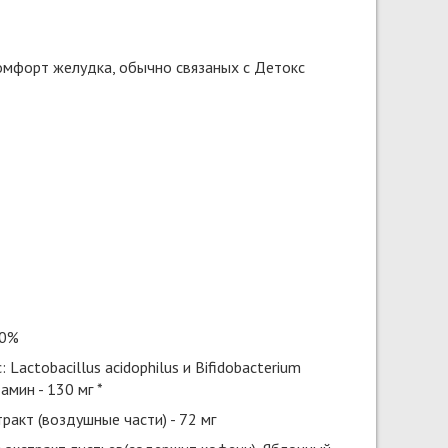
комфорт желудка, обычно связаных с Детокс
00%
ctobacillus acidophilus и Bifidobacterium
тамин - 130 мг *
ракт (воздушные части) - 72 мг