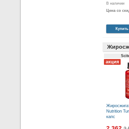
В наличии
Цена со ски
Купить
Жиросж
Scit
Жиросжигат
Nutrition Tu
капс
2 362