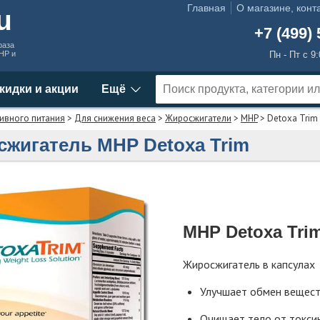
Главная
О магазине, конт
ru
+7 (499) 
раза
MHP и
Пн - Пт с 9
кидки и акции
Ещё
ивного питания
>
Для снижения веса
>
Жиросжигатели
>
MHP
> Detoxa Trim
жигатель MHP Detoxa Trim
MHP Detoxa Tri
Жиросжигатель в капсулах
Улучшает обмен вещес
Очищает тело от токси