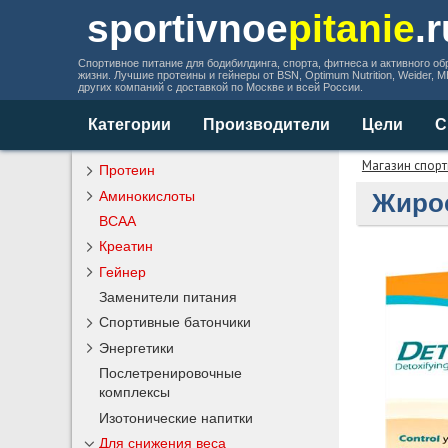
sportivnoe
pitanie
.
Спортивное питание для бодибилдинга, спорта, фитнеса и активного об
жизни. Лучшие протеины и гейнеры от BSN, Optimum Nutrition, Weider, 
других компаний с доставкой по Москве и всей России.
Категории
Производители
Цели
С
Магазин спорт
Протеин
Аминокислоты
Жирос
BCAA
Креатин
Гейнер
Заменители питания
Спортивные батончики
Энергетики
Послетренировочные
комплексы
Изотонические напитки
Для снижения веса