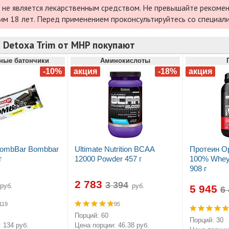
 не является лекарственным средством. Не превышайте рекомен
им 18 лет. Перед применением проконсультируйтесь со специал
 Detoxa Trim от MHP покупают
ные батончики
Аминокислоты
BombBar Bombbar
Ultimate Nutrition BCAA
Протеин Op
г
12000 Powder 457 г
100% Whey 
908 г
2 783
руб.
руб.
5 945
119
95
Порций: 60
Порций: 30
 134 руб.
Цена порции: 46.38 руб.