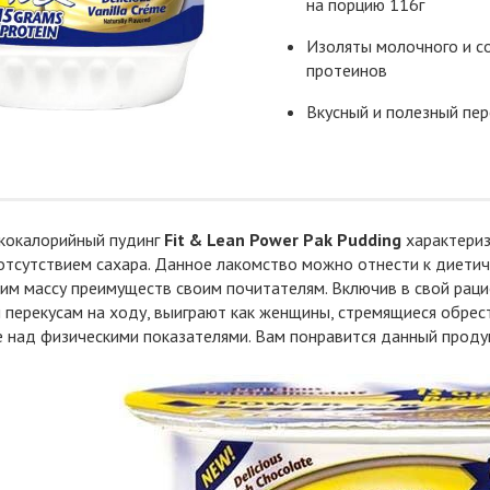
на порцию 116г
Изоляты молочного и с
протеинов
Вкусный и полезный пер
зкокалорийный пудинг
Fit & Lean Power Pak Pudding
характериз
тсутствием сахара. Данное лакомство можно отнести к диетич
м массу преимуществ своим почитателям. Включив в свой рацио
перекусам на ходу, выиграют как женщины, стремящиеся обрест
над физическими показателями. Вам понравится данный продук