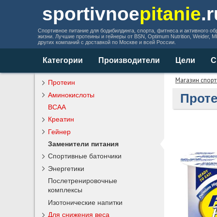
sportivnoe
pitanie
.
Спортивное питание для бодибилдинга, спорта, фитнеса и активного об
жизни. Лучшие протеины и гейнеры от BSN, Optimum Nutrition, Weider, 
других компаний с доставкой по Москве и всей России.
Категории
Производители
Цели
С
Магазин спорт
Протеин
Аминокислоты
Проте
BCAA
Креатин
Гейнер
Заменители питания
Спортивные батончики
Энергетики
Послетренировочные
комплексы
Изотонические напитки
Для снижения веса