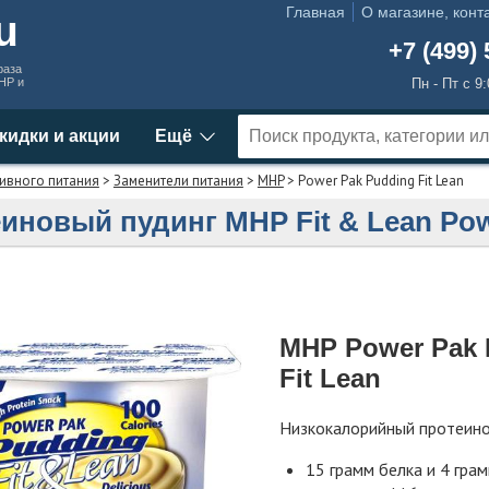
Главная
О магазине, конт
ru
+7 (499) 
раза
MHP и
Пн - Пт с 9
кидки и акции
Ещё
ивного питания
>
Заменители питания
>
MHP
> Power Pak Pudding Fit Lean
иновый пудинг MHP Fit & Lean Pow
MHP Power Pak 
Fit Lean
Низкокалорийный протеино
15 грамм белка и 4 гра