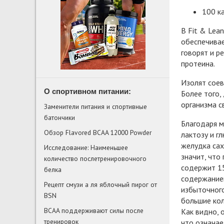
100 к
В Fit & Lea
обеспечивае
говорят и р
протеина.
Изолят соев
О спортивном питании:
Более того,
организма с
Заменители питания и спортивные
батончики
Благодаря м
Обзор Flavored BCAA 12000 Powder
лактозу и г
желудка сах
Исследование: Наименьшее
значит, что
количество послетренировочного
содержит 15
белка
содержанием
Рецепт смузи а ля яблочный пирог от
избыточного
BSN
большие кол
BCAA поддерживают силы после
Как видно, 
тренировок
что означае