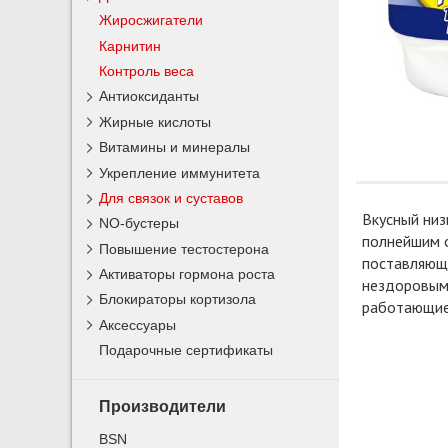
Жиросжигатели
Карнитин
Контроль веса
Антиоксиданты
Жирные кислоты
Витамины и минералы
Укрепление иммунитета
Для связок и суставов
Вкусный ни
NO-бустеры
полнейшим о
Повышение тестостерона
поставляющи
Активаторы гормона роста
нездоровым 
Блокираторы кортизола
работающие 
Аксессуары
Подарочные сертификаты
Производители
BSN