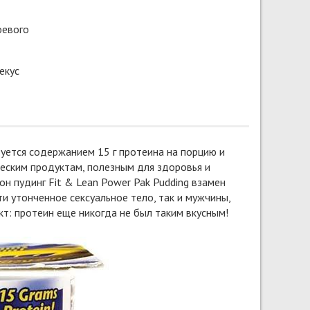
оевого
екус
уется содержанием 15 г протеина на порцию и
еским продуктам, полезным для здоровья и
н пудинг Fit & Lean Power Pak Pudding взамен
и утонченное сексуальное тело, так и мужчины,
т: протеин еще никогда не был таким вкусным!