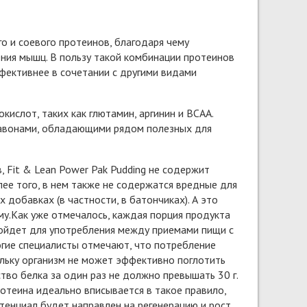
го и соевого протеинов, благодаря чему
ения мышц. В пользу такой комбинации протеинов
фективнее в сочетании с другими видами
ислот, таких как глютамин, аргинин и BCAA.
лавонами, обладающими рядом полезных для
 Fit & Lean Power Pak Pudding не содержит
лее того, в нем также не содержатся вредные для
добавках (в частности, в батончиках). А это
му.Как уже отмечалось, каждая порция продукта
дойдет для употребления между приемами пищи с
гие специалисты отмечают, что потребление
ольку организм не может эффективно поглотить
тво белка за один раз не должно превышать 30 г.
ротеина идеально вписывается в такое правило,
отенциал будет направлен на регенерацию и рост