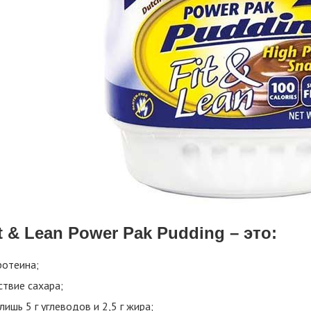
t & Lean Power Pak Pudding – это:
ротеина;
ствие сахара;
лишь 5 г углеводов и 2,5 г жира;