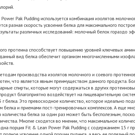
алорий.
n Power Pak Pudding используется комбинация изолятов молочно
тся разная скорость усвоения белка для максимального постро
езультаты различных исследований: молочный белок гораздо эф
ого протеина способствует повышению уровней ключевых аминок
 данный вид белка обеспечит организм многочисленными изоф
войств.
етодам производства изолятов молочного и соевого протеинов,
лютен, что является явным преимуществом данного продукта. Бо
арные спирты, которые могут содержаться в других протеиновых 
 продукт благоприятно воздействует на пищеварительную систе
 г белка. Это превосходное количество, которое идеально по
 белка и приемами пост-тренировочных комплексов. А еще мно
 количества белка за один раз может быть бесполезным, поск
ичества. Многие сходятся во мнении, что максимальное количес
одна порция Fit & Lean Power Pak Pudding с содержанием 15 г п
т полное усвоение одной порции пудинга, а весь ее полезный п