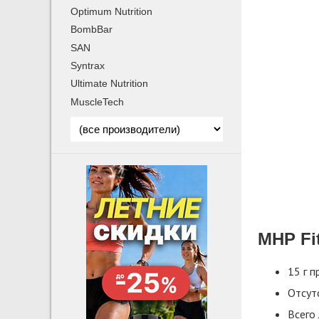
Optimum Nutrition
BombBar
SAN
Syntrax
Ultimate Nutrition
MuscleTech
MHP Fi
15 г п
Отсут
Всего 